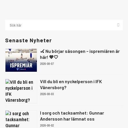
Senaste Nyheter
🏑 Nu börjar säsongen – ispremiären är
här! 💙🤍
2026-08-07
Vill du bli en nyckelperson i IFK
Vänersborg?
2026-08-03
I sorg och tacksamhet: Gunnar
Andersson har lämnat oss
2026-08-02