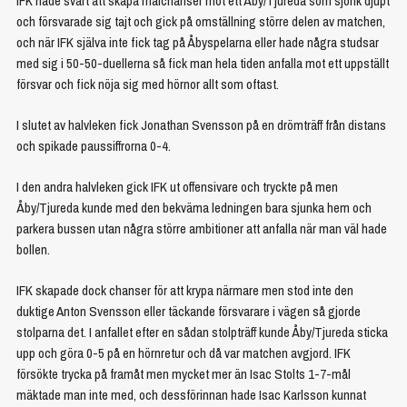
IFK hade svårt att skapa målchanser mot ett Åby/Tjureda som sjönk djupt
och försvarade sig tajt och gick på omställning större delen av matchen,
och när IFK själva inte fick tag på Åbyspelarna eller hade några studsar
med sig i 50-50-duellerna så fick man hela tiden anfalla mot ett uppställt
försvar och fick nöja sig med hörnor allt som oftast.
I slutet av halvleken fick Jonathan Svensson på en drömträff från distans
och spikade paussiffrorna 0-4.
I den andra halvleken gick IFK ut offensivare och tryckte på men
Åby/Tjureda kunde med den bekväma ledningen bara sjunka hem och
parkera bussen utan några större ambitioner att anfalla när man väl hade
bollen.
IFK skapade dock chanser för att krypa närmare men stod inte den
duktige Anton Svensson eller täckande försvarare i vägen så gjorde
stolparna det. I anfallet efter en sådan stolpträff kunde Åby/Tjureda sticka
upp och göra 0-5 på en hörnretur och då var matchen avgjord. IFK
försökte trycka på framåt men mycket mer än Isac Stolts 1-7-mål
mäktade man inte med, och dessförinnan hade Isac Karlsson kunnat