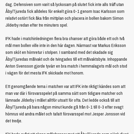
dag. Defensiven som varit så lyckosam på slutet fick inte alls träff utan
Åby/Tjureda fick alldeles för enkelt göra 0-1 genom Isac Karlsson som
relativt ostört fick åka från mittplan och placera in bollen bakom Simon
Jilderby redan efter tre minuters spel.
IFK hade i matchinledningen flera bra chanser att göra både ett och två
mål men bollen ville inte in den här dagen. Närmast var Markus Eriksson
som sköt en hörnretur i stolpen. I samband med det skadade sig
Åby/Tjuredas målvakt och de tvingades till ett målvaktsbyte. Inhoppande
Anton Svensson gjorde tyvärr en bra match i hemmalagets mål och stod
i vägen för det mesta IFK skickade mot honom.
Ett genomgående tema i matchen var att IFK inte riktigt kändes som att
man var där i försvarsspelet på samma sätt som tidigare matcher och
lämnade Jilderby i målet alltför utsatt för ofta. Det ledde också till att
Åby/Tjureda på bara någon minut kunde gå från 0-1 till 0-3 efter svagt
hörnrus vid andra målet och tafatt försvarsspel mot Jesper Jonsson vid
det tredje.