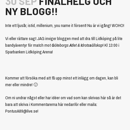
30 SEP
FINALHELG OCH
NY BLOGG!!
Inte ett ljusår, istid, millenium, you name it försent! Nu är vi igång! WOHO!
Vi eller rättare sagt JAG inviger bloggen med att dra till Lidköping på lite
bandyäventyr för match mot
G
öteborgs
A
tlet &
I
drots
s
ällskap
! Kl 13:00 i
Sparbanken Lidköping Arena!
Kommer att försöka med att få upp minst ett inlägg om dagen, kan bli
mer eller mindre! 🙂
Om ni undrar något eller har idéer om vad som kan skrivas här så är det
bara att skriva i Kommentarerna här nedanför eller maila:
PontusA89@live.se!