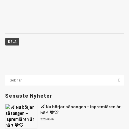
DELA
Senaste Nyheter
🏑 Nu börjar säsongen – ispremiären är
här! 💙🤍
2026-08-07