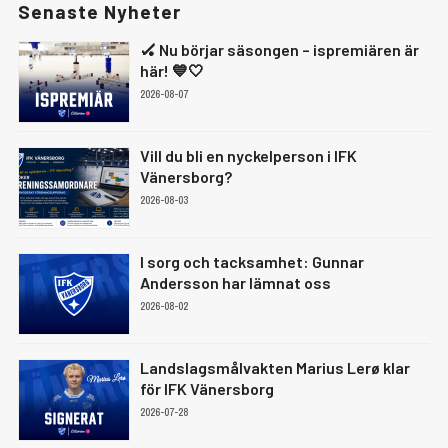
Senaste Nyheter
🏑 Nu börjar säsongen – ispremiären är
här! 💙🤍
2026-08-07
Vill du bli en nyckelperson i IFK
Vänersborg?
2026-08-03
I sorg och tacksamhet: Gunnar
Andersson har lämnat oss
2026-08-02
Landslagsmålvakten Marius Lerø klar
för IFK Vänersborg
2026-07-28