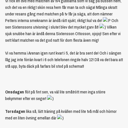
Vi fick en dvd med matchen av tv4 gubbarna som vi såg på bussen hem,
och det va en riktigt skön resa hem får man ta och säga! Många skratt
under resans gång med matchen på tv får ja säga, att dom nämner
Petters interna smeknamn är ändå rätt sjukt, riktigt kul va de!
Och
sen Sixtenssons utvisning i slutet blev det mycket garv åt!
Vilken
sjuk snubbe han är ändå denna Sixtensson Ottosson, ojojoj! Sen efter vi
sett klart matchen va det god natt för dom flesta även mig!
Vi va hemma i Arenan igen runt kvart i 5, det är bra sent de! Och i sängen
låg jag inte förrän kvart i 6 och telefonen ringde halv 12! Då va det bara att
stå upp, byta däck på farfars bil stod på schemat!
Onsdagen
flöt på fint sen, va väl lite småtrött men inga större
bekymmer efter en seger!
Torsdagen
lika så, lätt träning på kvällen med lite två mål och hörnor
med en liten övning emellan där