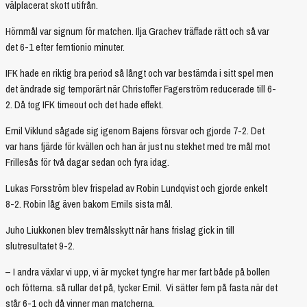
välplacerat skott utifrån.
Hörnmål var signum för matchen. Ilja Grachev träffade rätt och så var
det 6-1 efter femtionio minuter.
IFK hade en riktig bra period så långt och var bestämda i sitt spel men
det ändrade sig temporärt när Christoffer Fagerström reducerade till 6-
2. Då tog IFK timeout och det hade effekt.
Emil Viklund sågade sig igenom Bajens försvar och gjorde 7-2. Det
var hans fjärde för kvällen och han är just nu stekhet med tre mål mot
Frillesås för två dagar sedan och fyra idag.
Lukas Forsström blev frispelad av Robin Lundqvist och gjorde enkelt
8-2. Robin låg även bakom Emils sista mål.
Juho Liukkonen blev tremålsskytt när hans frislag gick in till
slutresultatet 9-2.
– I andra växlar vi upp, vi är mycket tyngre har mer fart både på bollen
och fötterna. så rullar det på, tycker Emil. Vi sätter fem på fasta när det
står 6-1 och då vinner man matcherna.