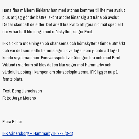
Hans fina målform förklarar han med att han kommer till lite mer avslut
plus att jag gör det bättre, skönt att det lönar sig att träna på avslut.
Det är skönt att de sitter. Det är ett bra kvitto att göra nio mål speciellt
när vi har haft lite tungt med målskyttet , säger Emil.
IFK fick bra utdelningen på chanserna och hörnskyttet stämde utmärkt
och var det som satte hemmalaget i överläge som gjorde att laget
kunde styra matchen. Försvarsspelet var återigen bra och med Emil
Viklund i storform så blev det en klar seger mot Hammarby och
värdefulla poäng i kampen om slutspelsplatserna. IFK ligger nu på
femte plats.
Text: Bengt Israelsson
Foto: Jorge Moreno
Flera Bilder
IFK Vänersborg – Hammarby IF 9-2 (3-1)