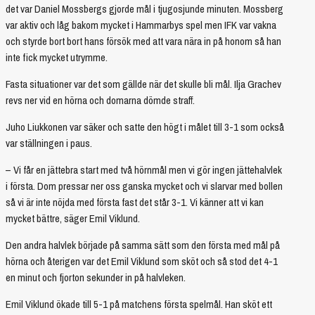
det var Daniel Mossbergs gjorde mål i tjugosjunde minuten. Mossberg
var aktiv och låg bakom mycket i Hammarbys spel men IFK var vakna
och styrde bort bort hans försök med att vara nära in på honom så han
inte fick mycket utrymme.
Fasta situationer var det som gällde när det skulle bli mål. Ilja Grachev
revs ner vid en hörna och domarna dömde straff.
Juho Liukkonen var säker och satte den högt i målet till 3-1 som också
var ställningen i paus.
– Vi får en jättebra start med två hörnmål men vi gör ingen jättehalvlek
i första. Dom pressar ner oss ganska mycket och vi slarvar med bollen
så vi är inte nöjda med första fast det står 3-1. Vi känner att vi kan
mycket bättre, säger Emil Viklund.
Den andra halvlek började på samma sätt som den första med mål på
hörna och återigen var det Emil Viklund som sköt och så stod det 4-1
en minut och fjorton sekunder in på halvleken.
Emil Viklund ökade till 5-1 på matchens första spelmål. Han sköt ett