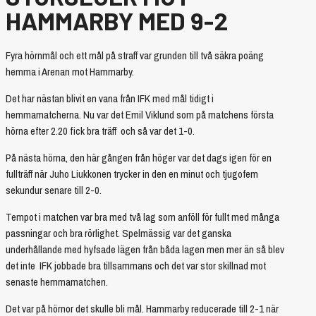
HAMMARBY MED 9-2
Fyra hörnmål och ett mål på straff var grunden till två säkra poäng
hemma i Arenan mot Hammarby.
Det har nästan blivit en vana från IFK med mål tidigt i
hemmamatcherna. Nu var det Emil Viklund som på matchens första
hörna efter 2.20 fick bra träff och så var det 1-0.
På nästa hörna, den här gången från höger var det dags igen för en
fullträff när Juho Liukkonen trycker in den en minut och tjugofem
sekundur senare till 2-0.
Tempot i matchen var bra med två lag som anföll för fullt med många
passningar och bra rörlighet. Spelmässig var det ganska
underhållande med hyfsade lägen från båda lagen men mer än så blev
det inte IFK jobbade bra tillsammans och det var stor skillnad mot
senaste hemmamatchen.
Det var på hörnor det skulle bli mål. Hammarby reducerade till 2-1 när