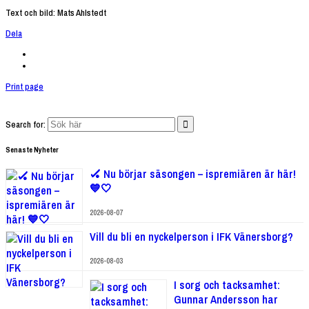
Text och bild: Mats Ahlstedt
Dela
Print page
Search for:
Senaste Nyheter
🏑 Nu börjar säsongen – ispremiären är här!
💙🤍
2026-08-07
Vill du bli en nyckelperson i IFK Vänersborg?
2026-08-03
I sorg och tacksamhet:
Gunnar Andersson har