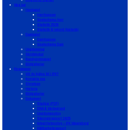
Våra lag
Herrlaget
Herrtruppen
Spelschema Herr
Statistik 25/26
Statistik & rekord (historik)
Damlaget
Damtruppen
Spelschema Dam
Ungdomslag
Skridskokul
Bandygymnasiet
Bildgallerier
Föreningen
Vill du hjälpa till i IFK?
Kontakta oss
Styrelsen
Historia
Bildgallerier
Dokument
Stadgar (PDF)
DNA & Värdegrund
Ungdomspolicy
Säsongsrapport 24/25
Integritetspolicy – IFK Vänersborg
Hållbarhetsrapport