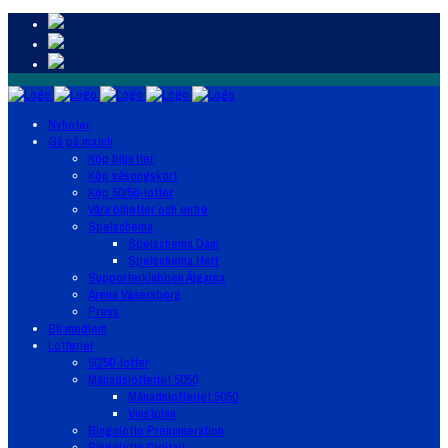
Nyheter
Gå på match
Köp biljetter
Köp säsongskort
Köp 50/50-lotter
Våra biljetter och entré
Spelschema
Spelschema Dam
Spelschema Herr
Supporterklubben Älgarna
Arena Vänersborg
Press
Bli medlem
Lotterier
50/50-lotter
Månadslotteriet 5050
Månadslotteriet 5050
Vinstplan
Bingolotto Prenumeration
Bingolotto Digitalt