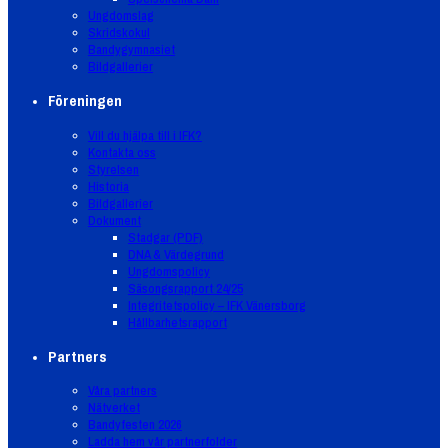
Ungdomslag
Skridskokul
Bandygymnasiet
Bildgallerier
Föreningen
Vill du hjälpa till i IFK?
Kontakta oss
Styrelsen
Historia
Bildgallerier
Dokument
Stadgar (PDF)
DNA & Värdegrund
Ungdomspolicy
Säsongsrapport 24/25
Integritetspolicy – IFK Vänersborg
Hållbarhetsrapport
Partners
Våra partners
Nätverket
Bandyfesten 2026
Ladda hem vår partnerfolder