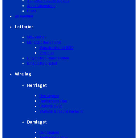
Supporterklubben Älgarna
Arena Vänersborg
Press
Bli medlem
Lotterier
50/50-lotter
Månadslotteriet 5050
Månadslotteriet 5050
Vinstplan
Bingolotto Prenumeration
Bingolotto Digitalt
Våra lag
Herrlaget
Herrtruppen
Spelschema Herr
Statistik 25/26
Statistik & rekord (historik)
Damlaget
Damtruppen
Spelschema Dam