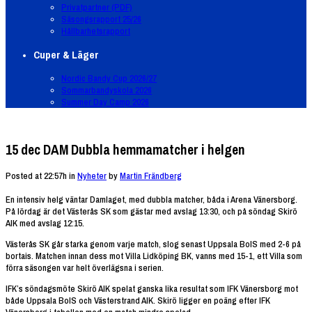
Privatpartner (PDF)
Säsongsrapport 25/26
Hållbarhetsrapport
Cuper & Läger
Nordic Bandy Cup 2026/27
Sommarbandyskola 2026
Summer Day Camp 2026
15 dec
DAM Dubbla hemmamatcher i helgen
Posted at 22:57h
in
Nyheter
by
Martin Frändberg
En intensiv helg väntar Damlaget, med dubbla matcher, båda i Arena Vänersborg.
På lördag är det Västerås SK som gästar med avslag 13:30, och på söndag Skirö
AIK med avslag 12:15.
Västerås SK går starka genom varje match, slog senast Uppsala BoIS med 2-6 på
bortais. Matchen innan dess mot Villa Lidköping BK, vanns med 15-1, ett Villa som
förra säsongen var helt överlägsna i serien.
IFK’s söndagsmöte Skirö AIK spelat ganska lika resultat som IFK Vänersborg mot
både Uppsala BoIS och Västerstrand AIK. Skirö ligger en poäng efter IFK