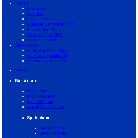
Partners
Våra partners
Nätverket
Bandyfesten 2026
Ladda hem vår partnerfolder
Privatpartner (PDF)
Säsongsrapport 25/26
Hållbarhetsrapport
Cuper & Läger
Nordic Bandy Cup 2026/27
Sommarbandyskola 2026
Summer Day Camp 2026
Nyheter
Gå på match
Köp biljetter
Köp säsongskort
Köp 50/50-lotter
Våra biljetter och entré
Spelschema
Spelschema Dam
Spelschema Herr