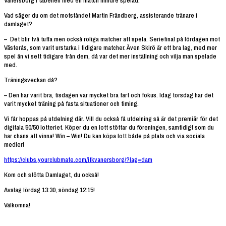
Vänersborg i tabellen med en match mindre spelad.
Vad säger du om det motståndet Martin Frändberg, assisterande tränare i
damlaget?
– Det blir två tuffa men också roliga matcher att spela. Seriefinal på lördagen mot
Västerås, som varit urstarka i tidigare matcher. Även Skirö är ett bra lag, med mer
spel än vi sett tidigare från dem, då var det mer inställning och vilja man spelade
med.
Träningsveckan då?
– Den har varit bra, tisdagen var mycket bra fart och fokus. Idag torsdag har det
varit mycket träning på fasta situationer och timing.
Vi får hoppas på utdelning där. Vill du också få utdelning så är det premiär för det
digitala 50/50 lotteriet. Köper du en lott stöttar du föreningen, samtidigt som du
har chans att vinna! Win – Win! Du kan köpa lott både på plats och via sociala
medier!
https://clubs.yourclubmate.com/ifkvanersborg/?lag=dam
Kom och stötta Damlaget, du också!
Avslag lördag 13:30, söndag 12:15!
Välkomna!