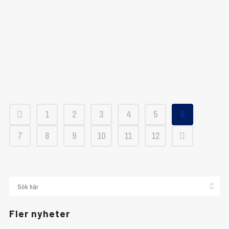
1
2
3
4
5
6
7
8
9
10
11
12
Fler nyheter