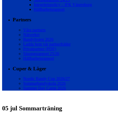
Integritetspolicy – IFK Vänersborg
Hållbarhetsrapport
Partners
Våra partners
Nätverket
Bandyfesten 2026
Ladda hem vår partnerfolder
Privatpartner (PDF)
Säsongsrapport 25/26
Hållbarhetsrapport
Cuper & Läger
Nordic Bandy Cup 2026/27
Sommarbandyskola 2026
Summer Day Camp 2026
05 jul
Sommarträning