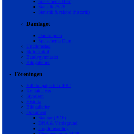
Spelschema Herr
Statistik 25/26
Statistik & rekord (historik)
Damlaget
Damtruppen
Spelschema Dam
Ungdomslag
Skridskokul
Bandygymnasiet
Bildgallerier
Föreningen
Vill du hjälpa till i IFK?
Kontakta oss
Styrelsen
Historia
Bildgallerier
Dokument
Stadgar (PDF)
DNA & Värdegrund
Ungdomspolicy
Säsongsrapport 24/25