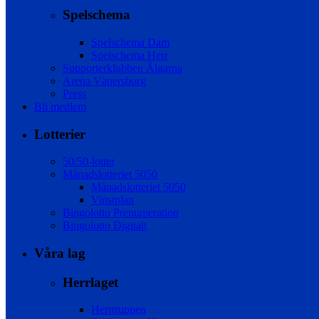
Spelschema
Spelschema Dam
Spelschema Herr
Supporterklubben Älgarna
Arena Vänersborg
Press
Bli medlem
Lotterier
50/50-lotter
Månadslotteriet 5050
Månadslotteriet 5050
Vinstplan
Bingolotto Prenumeration
Bingolotto Digitalt
Våra lag
Herrlaget
Herrtruppen