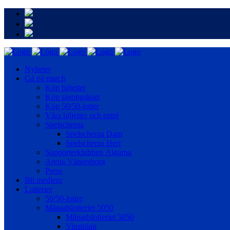
Nyheter
Gå på match
Köp biljetter
Köp säsongskort
Köp 50/50-lotter
Våra biljetter och entré
Spelschema
Spelschema Dam
Spelschema Herr
Supporterklubben Älgarna
Arena Vänersborg
Press
Bli medlem
Lotterier
50/50-lotter
Månadslotteriet 5050
Månadslotteriet 5050
Vinstplan