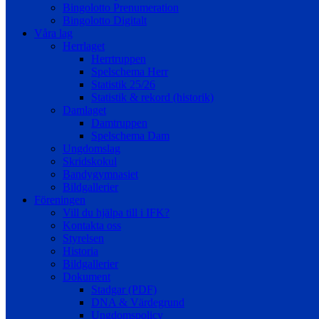
Bingolotto Prenumeration
Bingolotto Digitalt
Våra lag
Herrlaget
Herrtruppen
Spelschema Herr
Statistik 25/26
Statistik & rekord (historik)
Damlaget
Damtruppen
Spelschema Dam
Ungdomslag
Skridskokul
Bandygymnasiet
Bildgallerier
Föreningen
Vill du hjälpa till i IFK?
Kontakta oss
Styrelsen
Historia
Bildgallerier
Dokument
Stadgar (PDF)
DNA & Värdegrund
Ungdomspolicy