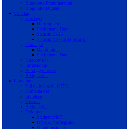
Bingolotto Prenumeration
Bingolotto Digitalt
Våra lag
Herrlaget
Herrtruppen
Spelschema Herr
Statistik 25/26
Statistik & rekord (historik)
Damlaget
Damtruppen
Spelschema Dam
Ungdomslag
Skridskokul
Bandygymnasiet
Bildgallerier
Föreningen
Vill du hjälpa till i IFK?
Kontakta oss
Styrelsen
Historia
Bildgallerier
Dokument
Stadgar (PDF)
DNA & Värdegrund
Ungdomspolicy