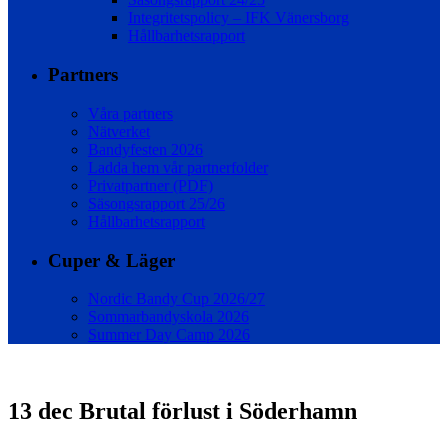
Integritetspolicy – IFK Vänersborg
Hållbarhetsrapport
Partners
Våra partners
Nätverket
Bandyfesten 2026
Ladda hem vår partnerfolder
Privatpartner (PDF)
Säsongsrapport 25/26
Hållbarhetsrapport
Cuper & Läger
Nordic Bandy Cup 2026/27
Sommarbandyskola 2026
Summer Day Camp 2026
13 dec
Brutal förlust i Söderhamn