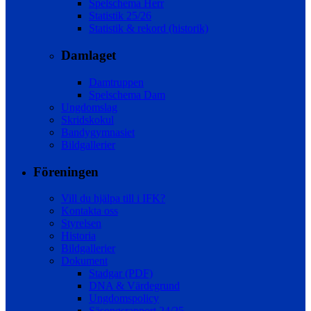
Spelschema Herr
Statistik 25/26
Statistik & rekord (historik)
Damlaget
Damtruppen
Spelschema Dam
Ungdomslag
Skridskokul
Bandygymnasiet
Bildgallerier
Föreningen
Vill du hjälpa till i IFK?
Kontakta oss
Styrelsen
Historia
Bildgallerier
Dokument
Stadgar (PDF)
DNA & Värdegrund
Ungdomspolicy
Säsongsrapport 24/25