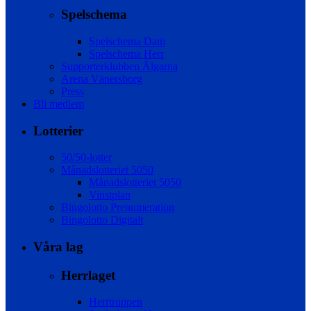
Spelschema
Spelschema Dam
Spelschema Herr
Supporterklubben Älgarna
Arena Vänersborg
Press
Bli medlem
Lotterier
50/50-lotter
Månadslotteriet 5050
Månadslotteriet 5050
Vinstplan
Bingolotto Prenumeration
Bingolotto Digitalt
Våra lag
Herrlaget
Herrtruppen