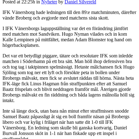
Posted at 22:25h
in
Nyheter
by
Daniel Silvereld
IFK Vänersborg hade ledningen till den 89:e matchminuten, därefter
vände Broberg och avgjorde med matchens sista skott.
I IFK Vänersborgs laguppställning var det en förändring jämfört
med matchen mot Sandviken. Hugo Nyman vilades och in kom
Kalle Lempinen på mittfältet, medan Adam Blomster tog hand om
högerbacksplatsen.
Det var ett betydligt piggare, tätare och resolutare IFK som inledde
matchen i Söderhamn på ett bra sätt. Man höll ihop defensiven bra
och tog tag i taktpinnen spelmässigt. Hetaste målchansen fick Hugo
Sjöling som tog ner ett lyft och försökte peta in bollen under
Brobergs målvakt, men fick se avslutet räddas till hörna. Nästa heta
IFK-läge fick Linus Hagman från straffpunkten efter att Samuel
Baatz frispelats och blivit neddragen framför mål. Återigen gjorde
Brobergs målvakt en fin räddning och båda lagens målnolla höll sig
intakt.
Inte så länge dock, utan bara nån minut efter straffmissen snodde
Samuel Baatz påpassligt åt sig en boll framför näsan på Brobergs
libero och var kylig i friläget när han satte dit 1-0 till IFK
Vänersborg. En ledning som skulle bli ganska kortvarig, Daniel
Burvall Jonsson sköt in 1-1 när han fiskade upp ett inspel i
straffområdet.