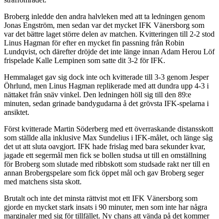
Broberg inledde den andra halvleken med att ta ledningen genom
Jonas Engström, men sedan var det mycket IFK Vänersborg som
var det bättre laget större delen av matchen. Kvitteringen till 2-2 stod
Linus Hagman för efter en mycket fin passning från Robin
Lundqvist, och därefter dröjde det inte länge innan Adam Herou Löf
frispelade Kalle Lempinen som satte dit 3-2 för IFK.
Hemmalaget gav sig dock inte och kvitterade till 3-3 genom Jesper
Öhrlund, men Linus Hagman replikerade med att dundra upp 4-3 i
nättaket från snäv vinkel. Den ledningen höll sig till den 89:e
minuten, sedan grinade bandygudarna å det grövsta IFK-spelarna i
ansiktet.
Först kvitterade Martin Söderberg med ett överraskande distansskott
som ställde alla inklusive Max Sundelius i IFK-målet, och länge såg
det ut att sluta oavgjort. IFK hade frislag med bara sekunder kvar,
jagade ett segermål men fick se bollen studsa ut till en omställning
för Broberg som slutade med ribbskott som studsade rakt ner till en
annan Brobergspelare som fick öppet mål och gav Broberg seger
med matchens sista skott.
Brutalt och inte det minsta rättvist mot ett IFK Vänersborg som
gjorde en mycket stark insats i 90 minuter, men som inte har några
marginaler med sig för tillfället. Ny chans att vända på det kommer