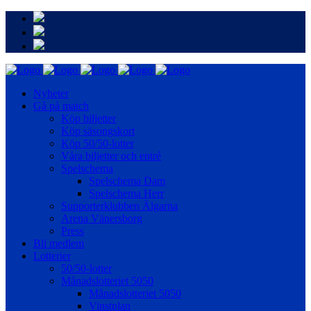
Nyheter
Gå på match
Köp biljetter
Köp säsongskort
Köp 50/50-lotter
Våra biljetter och entré
Spelschema
Spelschema Dam
Spelschema Herr
Supporterklubben Älgarna
Arena Vänersborg
Press
Bli medlem
Lotterier
50/50-lotter
Månadslotteriet 5050
Månadslotteriet 5050
Vinstplan