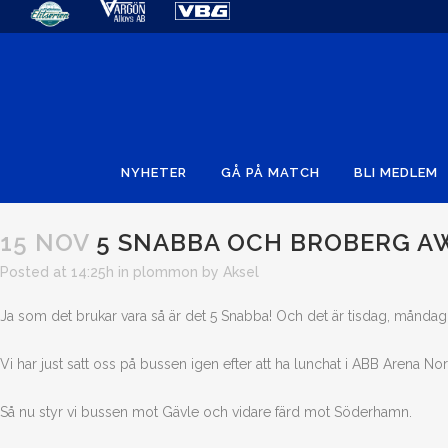
NYHETER
GÅ PÅ MATCH
BLI MEDLEM
15 NOV
5 SNABBA OCH BROBERG A
Posted at 14:25h
in
plommon
by
Aksel
Ja som det brukar vara så är det 5 Snabba! Och det är tisdag, månda
Vi har just satt oss på bussen igen efter att ha lunchat i ABB Arena N
Så nu styr vi bussen mot Gävle och vidare färd mot Söderhamn.