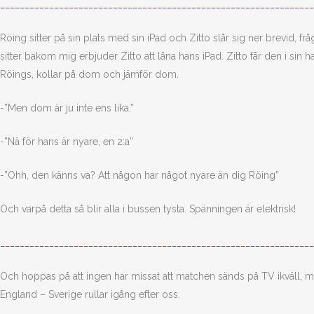
________________________________________________________________
Röing sitter på sin plats med sin iPad och Zitto slår sig ner brevid, fr
sitter bakom mig erbjuder Zitto att låna hans iPad. Zitto får den i sin h
Röings, kollar på dom och jämför dom.
-”Men dom är ju inte ens lika.”
-”Nä för hans är nyare, en 2:a”
-”Ohh, den känns va? Att någon har något nyare än dig Röing”
Och varpå detta så blir alla i bussen tysta. Spänningen är elektrisk!
________________________________________________________________
Och hoppas på att ingen har missat att matchen sänds på TV ikväll, me
England – Sverige rullar igång efter oss.