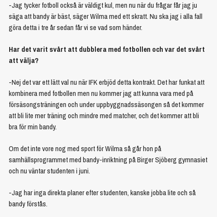
-Jag tycker fotboll också är väldigt kul, men nu när du frågar får jag ju
säga att bandy är bäst, säger Wilma med ett skratt. Nu ska jag i alla fall
göra detta i tre år sedan får vi se vad som händer.
Har det varit svårt att dubblera med fotbollen och var det svårt
att välja?
-Nej det var ett lätt val nu när IFK erbjöd detta kontrakt. Det har funkat att
kombinera med fotbollen men nu kommer jag att kunna vara med på
försäsongsträningen och under uppbyggnadssäsongen så det kommer
att bli lite mer träning och mindre med matcher, och det kommer att bli
bra för min bandy.
Om det inte vore nog med sport för Wilma så går hon på
samhällsprogrammet med bandy-inriktning på Birger Sjöberg gymnasiet
och nu väntar studenten i juni.
-Jag har inga direkta planer efter studenten, kanske jobba lite och så
bandy förstås.