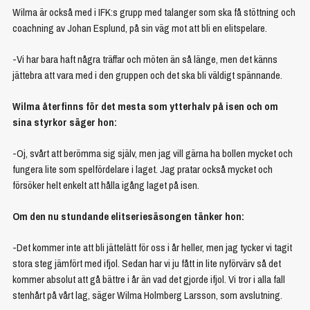
Wilma är också med i IFK:s grupp med talanger som ska få stöttning och
coachning av Johan Esplund, på sin väg mot att bli en elitspelare.
-Vi har bara haft några träffar och möten än så länge, men det känns
jättebra att vara med i den gruppen och det ska bli väldigt spännande.
Wilma återfinns för det mesta som ytterhalv på isen och om
sina styrkor säger hon:
-Oj, svårt att berömma sig själv, men jag vill gärna ha bollen mycket och
fungera lite som spelfördelare i laget. Jag pratar också mycket och
försöker helt enkelt att hålla igång laget på isen.
Om den nu stundande elitseriesäsongen tänker hon:
-Det kommer inte att bli jättelätt för oss i år heller, men jag tycker vi tagit
stora steg jämfört med ifjol. Sedan har vi ju fått in lite nyförvärv så det
kommer absolut att gå bättre i år än vad det gjorde ifjol. Vi tror i alla fall
stenhårt på vårt lag, säger Wilma Holmberg Larsson, som avslutning.