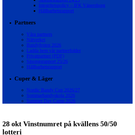
Integritetspolicy – IFK Vänersborg
Hållbarhetsrapport
Partners
Våra partners
Nätverket
Bandyfesten 2026
Ladda hem vår partnerfolder
Privatpartner (PDF)
Säsongsrapport 25/26
Hållbarhetsrapport
Cuper & Läger
Nordic Bandy Cup 2026/27
Sommarbandyskola 2026
Summer Day Camp 2026
28 okt
Vinstnumret på kvällens 50/50
lotteri