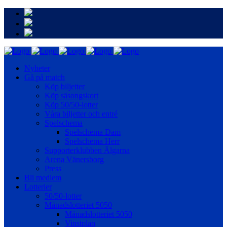
Nyheter
Gå på match
Köp biljetter
Köp säsongskort
Köp 50/50-lotter
Våra biljetter och entré
Spelschema
Spelschema Dam
Spelschema Herr
Supporterklubben Älgarna
Arena Vänersborg
Press
Bli medlem
Lotterier
50/50-lotter
Månadslotteriet 5050
Månadslotteriet 5050
Vinstplan