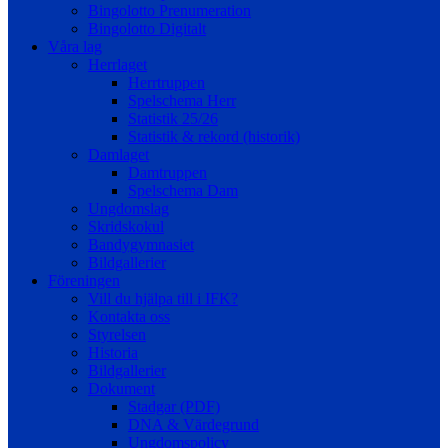
Bingolotto Prenumeration
Bingolotto Digitalt
Våra lag
Herrlaget
Herrtruppen
Spelschema Herr
Statistik 25/26
Statistik & rekord (historik)
Damlaget
Damtruppen
Spelschema Dam
Ungdomslag
Skridskokul
Bandygymnasiet
Bildgallerier
Föreningen
Vill du hjälpa till i IFK?
Kontakta oss
Styrelsen
Historia
Bildgallerier
Dokument
Stadgar (PDF)
DNA & Värdegrund
Ungdomspolicy