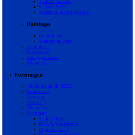
Spelschema Herr
Statistik 25/26
Statistik & rekord (historik)
Damlaget
Damtruppen
Spelschema Dam
Ungdomslag
Skridskokul
Bandygymnasiet
Bildgallerier
Föreningen
Vill du hjälpa till i IFK?
Kontakta oss
Styrelsen
Historia
Bildgallerier
Dokument
Stadgar (PDF)
DNA & Värdegrund
Ungdomspolicy
Säsongsrapport 24/25