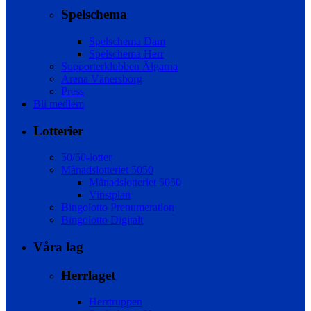
Spelschema
Spelschema Dam
Spelschema Herr
Supporterklubben Älgarna
Arena Vänersborg
Press
Bli medlem
Lotterier
50/50-lotter
Månadslotteriet 5050
Månadslotteriet 5050
Vinstplan
Bingolotto Prenumeration
Bingolotto Digitalt
Våra lag
Herrlaget
Herrtruppen