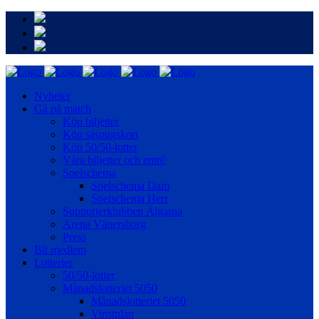
Nyheter
Gå på match
Köp biljetter
Köp säsongskort
Köp 50/50-lotter
Våra biljetter och entré
Spelschema
Spelschema Dam
Spelschema Herr
Supporterklubben Älgarna
Arena Vänersborg
Press
Bli medlem
Lotterier
50/50-lotter
Månadslotteriet 5050
Månadslotteriet 5050
Vinstplan