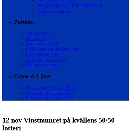
Integritetspolicy – IFK Vänersborg
Hållbarhetsrapport
Partners
Våra partners
Nätverket
Bandyfesten 2026
Ladda hem vår partnerfolder
Privatpartner (PDF)
Säsongsrapport 25/26
Hållbarhetsrapport
Cuper & Läger
Nordic Bandy Cup 2026/27
Sommarbandyskola 2026
Summer Day Camp 2026
12 nov
Vinstnumret på kvällens 50/50
lotteri