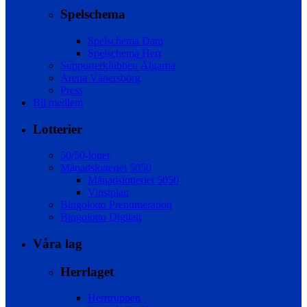
Spelschema
Spelschema Dam
Spelschema Herr
Supporterklubben Älgarna
Arena Vänersborg
Press
Bli medlem
Lotterier
50/50-lotter
Månadslotteriet 5050
Månadslotteriet 5050
Vinstplan
Bingolotto Prenumeration
Bingolotto Digitalt
Våra lag
Herrlaget
Herrtruppen