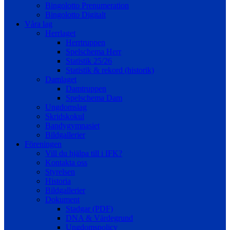
Bingolotto Prenumeration
Bingolotto Digitalt
Våra lag
Herrlaget
Herrtruppen
Spelschema Herr
Statistik 25/26
Statistik & rekord (historik)
Damlaget
Damtruppen
Spelschema Dam
Ungdomslag
Skridskokul
Bandygymnasiet
Bildgallerier
Föreningen
Vill du hjälpa till i IFK?
Kontakta oss
Styrelsen
Historia
Bildgallerier
Dokument
Stadgar (PDF)
DNA & Värdegrund
Ungdomspolicy