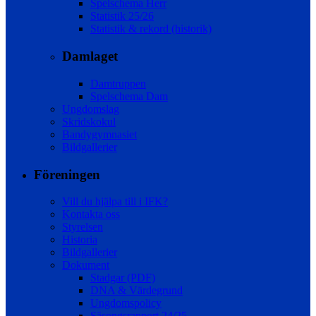
Spelschema Herr
Statistik 25/26
Statistik & rekord (historik)
Damlaget
Damtruppen
Spelschema Dam
Ungdomslag
Skridskokul
Bandygymnasiet
Bildgallerier
Föreningen
Vill du hjälpa till i IFK?
Kontakta oss
Styrelsen
Historia
Bildgallerier
Dokument
Stadgar (PDF)
DNA & Värdegrund
Ungdomspolicy
Säsongsrapport 24/25