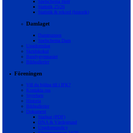
Spelschema Herr
Statistik 25/26
Statistik & rekord (historik)
Damlaget
Damtruppen
Spelschema Dam
Ungdomslag
Skridskokul
Bandygymnasiet
Bildgallerier
Föreningen
Vill du hjälpa till i IFK?
Kontakta oss
Styrelsen
Historia
Bildgallerier
Dokument
Stadgar (PDF)
DNA & Värdegrund
Ungdomspolicy
Säsongsrapport 24/25