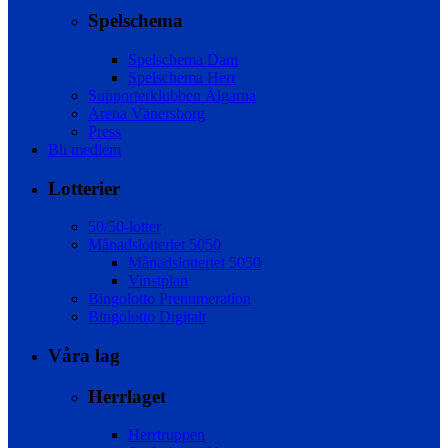
Spelschema
Spelschema Dam
Spelschema Herr
Supporterklubben Älgarna
Arena Vänersborg
Press
Bli medlem
Lotterier
50/50-lotter
Månadslotteriet 5050
Månadslotteriet 5050
Vinstplan
Bingolotto Prenumeration
Bingolotto Digitalt
Våra lag
Herrlaget
Herrtruppen