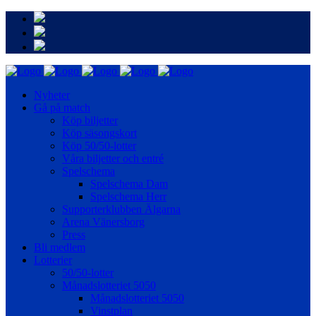
Nyheter
Gå på match
Köp biljetter
Köp säsongskort
Köp 50/50-lotter
Våra biljetter och entré
Spelschema
Spelschema Dam
Spelschema Herr
Supporterklubben Älgarna
Arena Vänersborg
Press
Bli medlem
Lotterier
50/50-lotter
Månadslotteriet 5050
Månadslotteriet 5050
Vinstplan