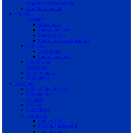
Bingolotto Prenumeration
Bingolotto Digitalt
Våra lag
Herrlaget
Herrtruppen
Spelschema Herr
Statistik 25/26
Statistik & rekord (historik)
Damlaget
Damtruppen
Spelschema Dam
Ungdomslag
Skridskokul
Bandygymnasiet
Bildgallerier
Föreningen
Vill du hjälpa till i IFK?
Kontakta oss
Styrelsen
Historia
Bildgallerier
Dokument
Stadgar (PDF)
DNA & Värdegrund
Ungdomspolicy