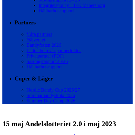
Integritetspolicy – IFK Vänersborg
Hållbarhetsrapport
Partners
Våra partners
Nätverket
Bandyfesten 2026
Ladda hem vår partnerfolder
Privatpartner (PDF)
Säsongsrapport 25/26
Hållbarhetsrapport
Cuper & Läger
Nordic Bandy Cup 2026/27
Sommarbandyskola 2026
Summer Day Camp 2026
15 maj
Andelslotteriet 2.0 i maj 2023