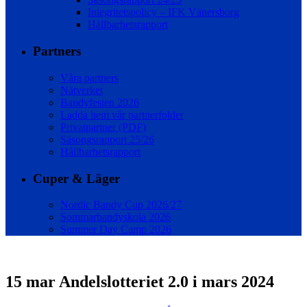
Integritetspolicy – IFK Vänersborg
Hållbarhetsrapport
Partners
Våra partners
Nätverket
Bandyfesten 2026
Ladda hem vår partnerfolder
Privatpartner (PDF)
Säsongsrapport 25/26
Hållbarhetsrapport
Cuper & Läger
Nordic Bandy Cup 2026/27
Sommarbandyskola 2026
Summer Day Camp 2026
15 mar
Andelslotteriet 2.0 i mars 2024