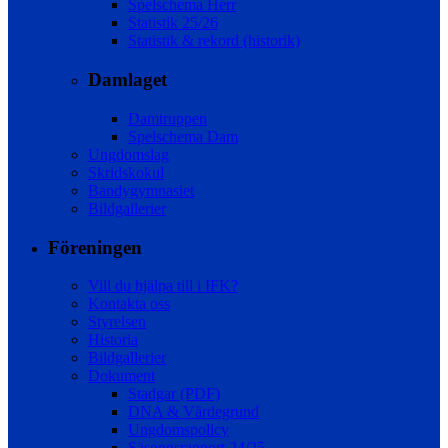
Spelschema Herr
Statistik 25/26
Statistik & rekord (historik)
Damlaget
Damtruppen
Spelschema Dam
Ungdomslag
Skridskokul
Bandygymnasiet
Bildgallerier
Föreningen
Vill du hjälpa till i IFK?
Kontakta oss
Styrelsen
Historia
Bildgallerier
Dokument
Stadgar (PDF)
DNA & Värdegrund
Ungdomspolicy
Säsongsrapport 24/25