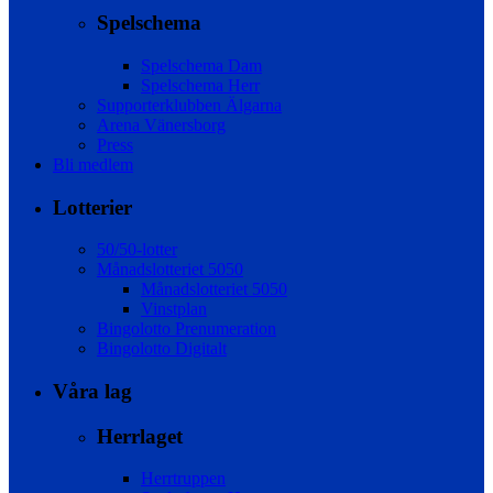
Spelschema
Spelschema Dam
Spelschema Herr
Supporterklubben Älgarna
Arena Vänersborg
Press
Bli medlem
Lotterier
50/50-lotter
Månadslotteriet 5050
Månadslotteriet 5050
Vinstplan
Bingolotto Prenumeration
Bingolotto Digitalt
Våra lag
Herrlaget
Herrtruppen