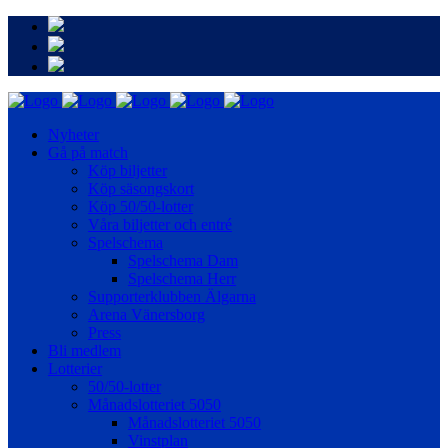
Nyheter
Gå på match
Köp biljetter
Köp säsongskort
Köp 50/50-lotter
Våra biljetter och entré
Spelschema
Spelschema Dam
Spelschema Herr
Supporterklubben Älgarna
Arena Vänersborg
Press
Bli medlem
Lotterier
50/50-lotter
Månadslotteriet 5050
Månadslotteriet 5050
Vinstplan