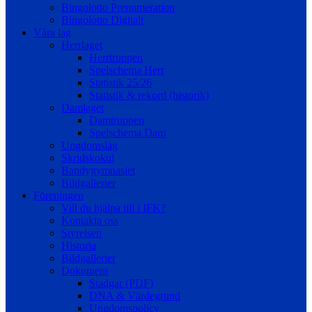
Bingolotto Prenumeration
Bingolotto Digitalt
Våra lag
Herrlaget
Herrtruppen
Spelschema Herr
Statistik 25/26
Statistik & rekord (historik)
Damlaget
Damtruppen
Spelschema Dam
Ungdomslag
Skridskokul
Bandygymnasiet
Bildgallerier
Föreningen
Vill du hjälpa till i IFK?
Kontakta oss
Styrelsen
Historia
Bildgallerier
Dokument
Stadgar (PDF)
DNA & Värdegrund
Ungdomspolicy