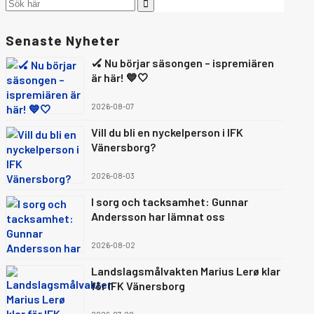
Senaste Nyheter
🏑 Nu börjar säsongen – ispremiären
är här! 💙🤍
2026-08-07
Vill du bli en nyckelperson i IFK
Vänersborg?
2026-08-03
I sorg och tacksamhet: Gunnar
Andersson har lämnat oss
2026-08-02
Landslagsmålvakten Marius Lerø klar
för IFK Vänersborg