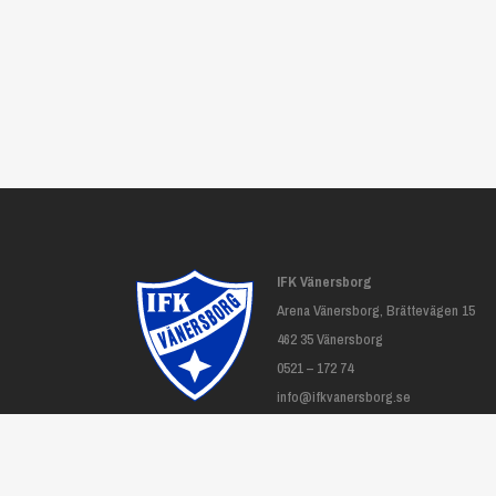
IFK Vänersborg
Arena Vänersborg, Brättevägen 15
462 35 Vänersborg
0521 – 172 74
info@ifkvanersborg.se