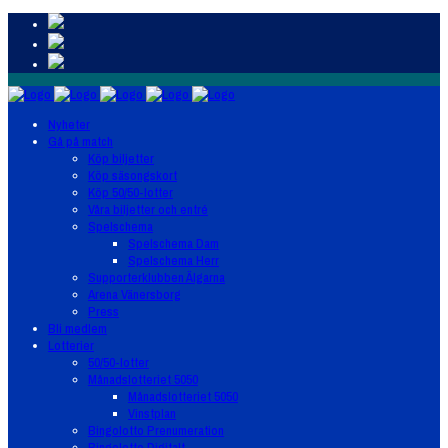
Nyheter
Gå på match
Köp biljetter
Köp säsongskort
Köp 50/50-lotter
Våra biljetter och entré
Spelschema
Spelschema Dam
Spelschema Herr
Supporterklubben Älgarna
Arena Vänersborg
Press
Bli medlem
Lotterier
50/50-lotter
Månadslotteriet 5050
Månadslotteriet 5050
Vinstplan
Bingolotto Prenumeration
Bingolotto Digitalt