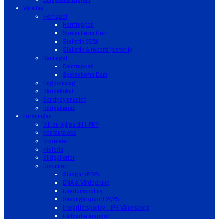
Våra lag
Herrlaget
Herrtruppen
Spelschema Herr
Statistik 25/26
Statistik & rekord (historik)
Damlaget
Damtruppen
Spelschema Dam
Ungdomslag
Skridskokul
Bandygymnasiet
Bildgallerier
Föreningen
Vill du hjälpa till i IFK?
Kontakta oss
Styrelsen
Historia
Bildgallerier
Dokument
Stadgar (PDF)
DNA & Värdegrund
Ungdomspolicy
Säsongsrapport 24/25
Integritetspolicy – IFK Vänersborg
Hållbarhetsrapport