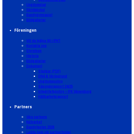
Ungdomslag
Skridskokul
Bandygymnasiet
Bildgallerier
Föreningen
Vill du hjälpa till i IFK?
Kontakta oss
Styrelsen
Historia
Bildgallerier
Dokument
Stadgar (PDF)
DNA & Värdegrund
Ungdomspolicy
Säsongsrapport 24/25
Integritetspolicy – IFK Vänersborg
Hållbarhetsrapport
Partners
Våra partners
Nätverket
Bandyfesten 2026
Ladda hem vår partnerfolder