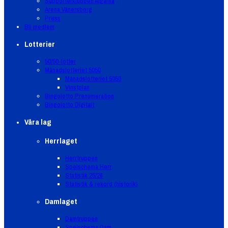
Supporterklubben Älgarna
Arena Vänersborg
Press
Bli medlem
Lotterier
50/50-lotter
Månadslotteriet 5050
Månadslotteriet 5050
Vinstplan
Bingolotto Prenumeration
Bingolotto Digitalt
Våra lag
Herrlaget
Herrtruppen
Spelschema Herr
Statistik 25/26
Statistik & rekord (historik)
Damlaget
Damtruppen
Spelschema Dam