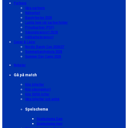
Partners
Våra partners
Nätverket
Bandyfesten 2026
Ladda hem vår partnerfolder
Privatpartner (PDF)
Säsongsrapport 25/26
Hållbarhetsrapport
Cuper & Läger
Nordic Bandy Cup 2026/27
Sommarbandyskola 2026
Summer Day Camp 2026
Nyheter
Gå på match
Köp biljetter
Köp säsongskort
Köp 50/50-lotter
Våra biljetter och entré
Spelschema
Spelschema Dam
Spelschema Herr