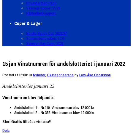
Privatpartner (PDF)
Säsongsrapport 25/26
Hållbarhetsrapport
Cuper & Läger
Nordic Bandy Cup 2026/27
Sommarbandyskola 2026
Summer Day Camp 2026
15 jan
Vinstnumren för andelslotteriet i januari 2022
Posted at 15:00h
in
Nyheter
,
Okategoriserade
by
Lars-Åke Oscarsson
Andelslotteriet januari 22
Vinstnumren blev följande:
Andelslotteri 1 – Nr.119. Vinstsumman blev 12.000 kr
Andelslotteri 2 – Nr.353. Vinstsumman blev 12.000 kr
Stort Grattis till båda vinnarna!!
Dela