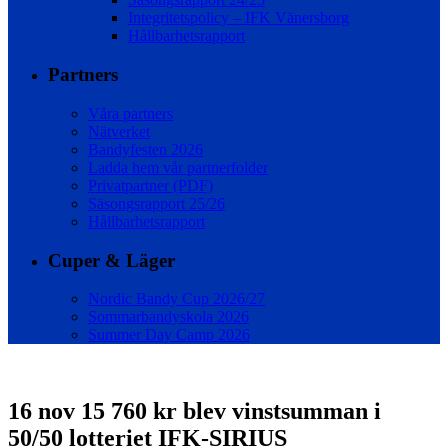
Integritetspolicy – IFK Vänersborg
Hållbarhetsrapport
Partners
Våra partners
Nätverket
Bandyfesten 2026
Ladda hem vår partnerfolder
Privatpartner (PDF)
Säsongsrapport 25/26
Hållbarhetsrapport
Cuper & Läger
Nordic Bandy Cup 2026/27
Sommarbandyskola 2026
Summer Day Camp 2026
16 nov
15 760 kr blev vinstsumman i
50/50 lotteriet IFK-SIRIUS