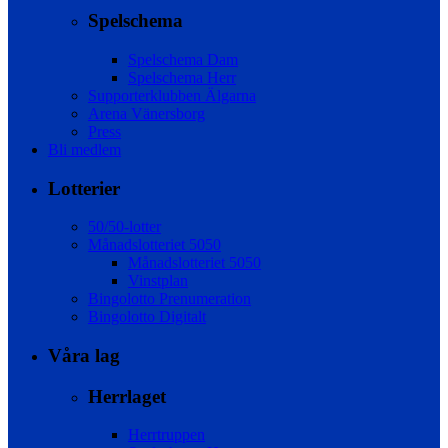
Spelschema
Spelschema Dam
Spelschema Herr
Supporterklubben Älgarna
Arena Vänersborg
Press
Bli medlem
Lotterier
50/50-lotter
Månadslotteriet 5050
Månadslotteriet 5050
Vinstplan
Bingolotto Prenumeration
Bingolotto Digitalt
Våra lag
Herrlaget
Herrtruppen