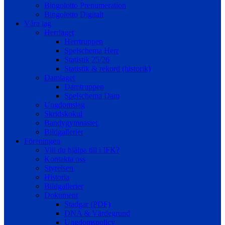
Bingolotto Prenumeration
Bingolotto Digitalt
Våra lag
Herrlaget
Herrtruppen
Spelschema Herr
Statistik 25/26
Statistik & rekord (historik)
Damlaget
Damtruppen
Spelschema Dam
Ungdomslag
Skridskokul
Bandygymnasiet
Bildgallerier
Föreningen
Vill du hjälpa till i IFK?
Kontakta oss
Styrelsen
Historia
Bildgallerier
Dokument
Stadgar (PDF)
DNA & Värdegrund
Ungdomspolicy