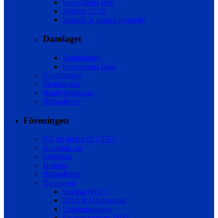
Spelschema Herr
Statistik 25/26
Statistik & rekord (historik)
Damlaget
Damtruppen
Spelschema Dam
Ungdomslag
Skridskokul
Bandygymnasiet
Bildgallerier
Föreningen
Vill du hjälpa till i IFK?
Kontakta oss
Styrelsen
Historia
Bildgallerier
Dokument
Stadgar (PDF)
DNA & Värdegrund
Ungdomspolicy
Säsongsrapport 24/25