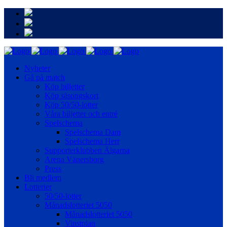
Nyheter
Gå på match
Köp biljetter
Köp säsongskort
Köp 50/50-lotter
Våra biljetter och entré
Spelschema
Spelschema Dam
Spelschema Herr
Supporterklubben Älgarna
Arena Vänersborg
Press
Bli medlem
Lotterier
50/50-lotter
Månadslotteriet 5050
Månadslotteriet 5050
Vinstplan