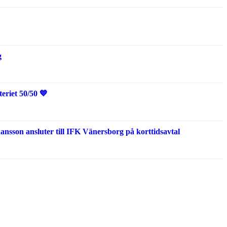
g
eriet 50/50 💙
sson ansluter till IFK Vänersborg på korttidsavtal