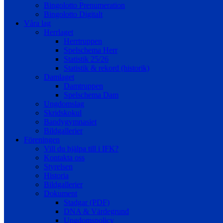
Bingolotto Prenumeration
Bingolotto Digitalt
Våra lag
Herrlaget
Herrtruppen
Spelschema Herr
Statistik 25/26
Statistik & rekord (historik)
Damlaget
Damtruppen
Spelschema Dam
Ungdomslag
Skridskokul
Bandygymnasiet
Bildgallerier
Föreningen
Vill du hjälpa till i IFK?
Kontakta oss
Styrelsen
Historia
Bildgallerier
Dokument
Stadgar (PDF)
DNA & Värdegrund
Ungdomspolicy