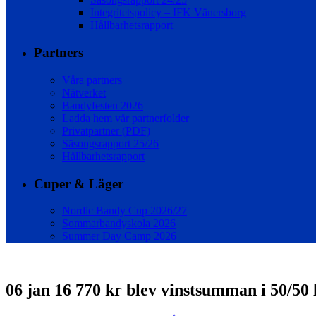
Integritetspolicy – IFK Vänersborg
Hållbarhetsrapport
Partners
Våra partners
Nätverket
Bandyfesten 2026
Ladda hem vår partnerfolder
Privatpartner (PDF)
Säsongsrapport 25/26
Hållbarhetsrapport
Cuper & Läger
Nordic Bandy Cup 2026/27
Sommarbandyskola 2026
Summer Day Camp 2026
06 jan
16 770 kr blev vinstsumman i 50/