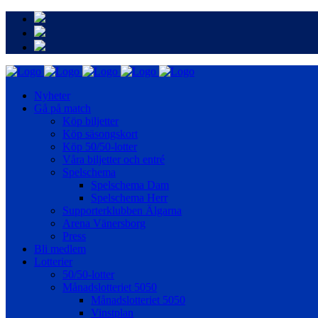
Nyheter
Gå på match
Köp biljetter
Köp säsongskort
Köp 50/50-lotter
Våra biljetter och entré
Spelschema
Spelschema Dam
Spelschema Herr
Supporterklubben Älgarna
Arena Vänersborg
Press
Bli medlem
Lotterier
50/50-lotter
Månadslotteriet 5050
Månadslotteriet 5050
Vinstplan