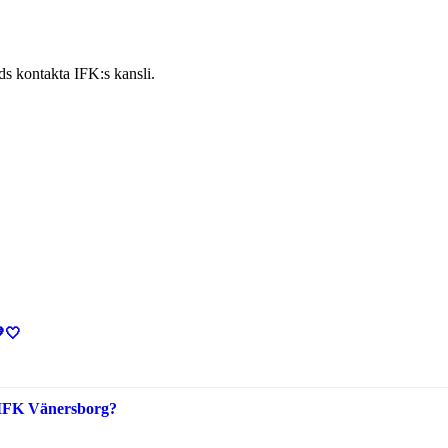
s kontakta IFK:s kansli.
🤍
i IFK Vänersborg?