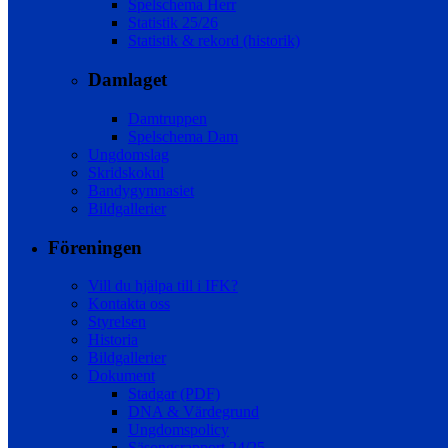
Spelschema Herr
Statistik 25/26
Statistik & rekord (historik)
Damlaget
Damtruppen
Spelschema Dam
Ungdomslag
Skridskokul
Bandygymnasiet
Bildgallerier
Föreningen
Vill du hjälpa till i IFK?
Kontakta oss
Styrelsen
Historia
Bildgallerier
Dokument
Stadgar (PDF)
DNA & Värdegrund
Ungdomspolicy
Säsongsrapport 24/25