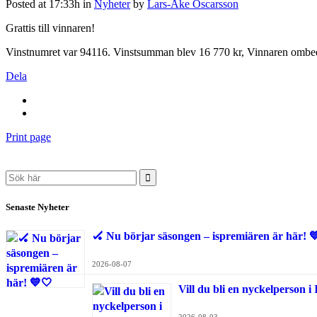
Posted at 17:33h
in
Nyheter
by
Lars-Åke Oscarsson
Grattis till vinnaren!
Vinstnumret var 94116. Vinstsumman blev 16 770 kr, Vinnaren ombed
Dela
Print page
Search
for:
Senaste Nyheter
🏑 Nu börjar säsongen – ispremiären är här! 
2026-08-07
Vill du bli en nyckelperson 
2026-08-03