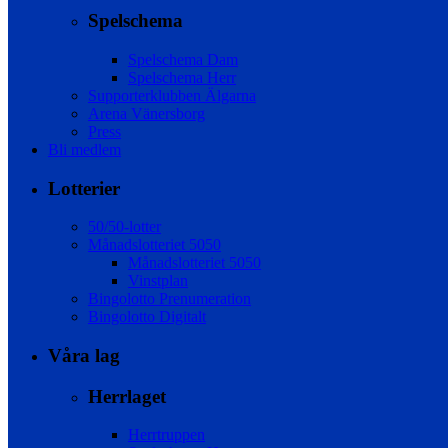
Spelschema
Spelschema Dam
Spelschema Herr
Supporterklubben Älgarna
Arena Vänersborg
Press
Bli medlem
Lotterier
50/50-lotter
Månadslotteriet 5050
Månadslotteriet 5050
Vinstplan
Bingolotto Prenumeration
Bingolotto Digitalt
Våra lag
Herrlaget
Herrtruppen