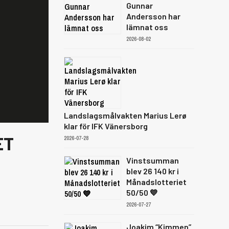
Gunnar
Andersson har
lämnat oss
2026-08-02
Landslagsmålvakten Marius Lerø
klar för IFK Vänersborg
ET
2026-07-28
Vinstsumman
blev 26 140 kr i
Månadslotteriet
50/50 💙
2026-07-27
Joakim “Kimmen”