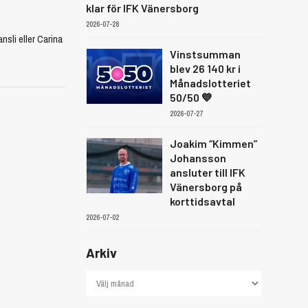
klar för IFK Vänersborg
2026-07-28
sli eller Carina
Vinstsumman
blev 26 140 kr i
Månadslotteriet
50/50 💙
2026-07-27
Joakim “Kimmen”
Johansson
ansluter till IFK
Vänersborg på
korttidsavtal
2026-07-02
Arkiv