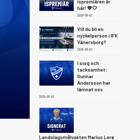
ispremiären är
här! 💙🤍
2026-08-07
Vill du bli en
nyckelperson i IFK
Vänersborg?
2026-08-03
I sorg och
tacksamhet:
Gunnar
Andersson har
lämnat oss
2026-08-02
Landslagsmålvakten Marius Lerø