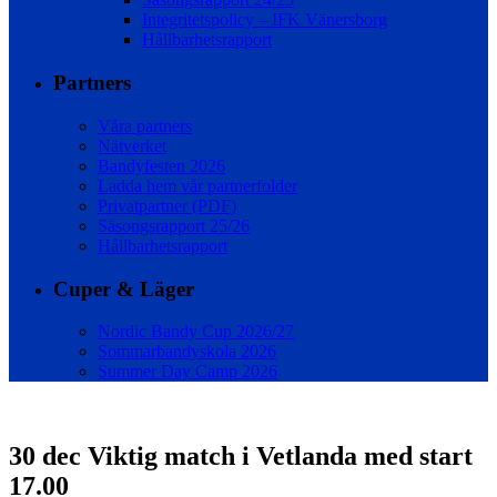
Integritetspolicy – IFK Vänersborg
Hållbarhetsrapport
Partners
Våra partners
Nätverket
Bandyfesten 2026
Ladda hem vår partnerfolder
Privatpartner (PDF)
Säsongsrapport 25/26
Hållbarhetsrapport
Cuper & Läger
Nordic Bandy Cup 2026/27
Sommarbandyskola 2026
Summer Day Camp 2026
30 dec
Viktig match i Vetlanda med start
17.00