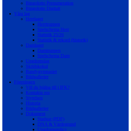
Bingolotto Prenumeration
Bingolotto Digitalt
Våra lag
Herrlaget
Herrtruppen
Spelschema Herr
Statistik 25/26
Statistik & rekord (historik)
Damlaget
Damtruppen
Spelschema Dam
Ungdomslag
Skridskokul
Bandygymnasiet
Bildgallerier
Föreningen
Vill du hjälpa till i IFK?
Kontakta oss
Styrelsen
Historia
Bildgallerier
Dokument
Stadgar (PDF)
DNA & Värdegrund
Ungdomspolicy