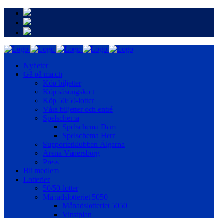
Nyheter
Gå på match
Köp biljetter
Köp säsongskort
Köp 50/50-lotter
Våra biljetter och entré
Spelschema
Spelschema Dam
Spelschema Herr
Supporterklubben Älgarna
Arena Vänersborg
Press
Bli medlem
Lotterier
50/50-lotter
Månadslotteriet 5050
Månadslotteriet 5050
Vinstplan