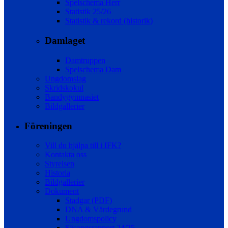
Spelschema Herr
Statistik 25/26
Statistik & rekord (historik)
Damlaget
Damtruppen
Spelschema Dam
Ungdomslag
Skridskokul
Bandygymnasiet
Bildgallerier
Föreningen
Vill du hjälpa till i IFK?
Kontakta oss
Styrelsen
Historia
Bildgallerier
Dokument
Stadgar (PDF)
DNA & Värdegrund
Ungdomspolicy
Säsongsrapport 24/25