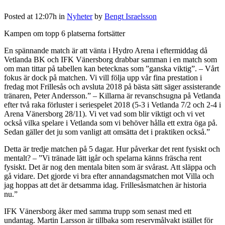
Posted at 12:07h
in
Nyheter
by
Bengt Israelsson
Kampen om topp 6 platserna fortsätter
En spännande match är att vänta i Hydro Arena i eftermiddag då
Vetlanda BK och IFK Vänersborg drabbar samman i en match som
om man tittar på tabellen kan betecknas som ”ganska viktig”. – Vårt
fokus är dock på matchen. Vi vill följa upp vår fina prestation i
fredag mot Frillesås och avsluta 2018 på bästa sätt säger assisterande
tränaren, Peter Andersson.” – Killarna är revanschsugna på Vetlanda
efter två raka förluster i seriespelet 2018 (5-3 i Vetlanda 7/2 och 2-4 i
Arena Vänersborg 28/11). Vi vet vad som blir viktigt och vi vet
också vilka spelare i Vetlanda som vi behöver hålla ett extra öga på.
Sedan gäller det ju som vanligt att omsätta det i praktiken också.”
Detta är tredje matchen på 5 dagar. Hur påverkar det rent fysiskt och
mentalt? – ”Vi tränade lätt igår och spelarna känns fräscha rent
fysiskt. Det är nog den mentala biten som är svårast. Att släppa och
gå vidare. Det gjorde vi bra efter annandagsmatchen mot Villa och
jag hoppas att det är detsamma idag. Frillesåsmatchen är historia
nu.”
IFK Vänersborg åker med samma trupp som senast med ett
undantag. Martin Larsson är tillbaka som reservmålvakt istället för