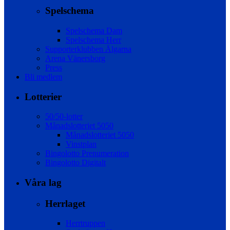
Spelschema
Spelschema Dam
Spelschema Herr
Supporterklubben Älgarna
Arena Vänersborg
Press
Bli medlem
Lotterier
50/50-lotter
Månadslotteriet 5050
Månadslotteriet 5050
Vinstplan
Bingolotto Prenumeration
Bingolotto Digitalt
Våra lag
Herrlaget
Herrtruppen