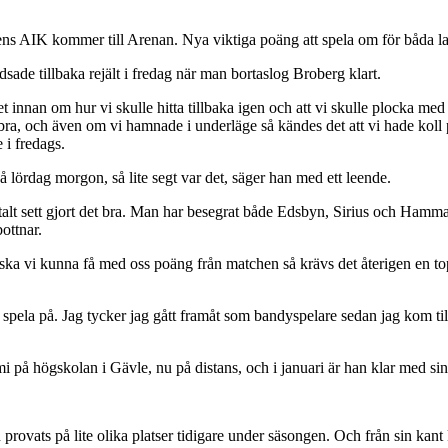
ns AIK kommer till Arenan. Nya viktiga poäng att spela om för båda lag
ade tillbaka rejält i fredag när man bortaslog Broberg klart.
nnan om hur vi skulle hitta tillbaka igen och att vi skulle plocka med os
 bra, och även om vi hamnade i underläge så kändes det att vi hade koll 
 i fredags.
 lördag morgon, så lite segt var det, säger han med ett leende.
otalt sett gjort det bra. Man har besegrat både Edsbyn, Sirius och Hamma
ottnar.
 Så ska vi kunna få med oss poäng från matchen så krävs det återigen en 
 spela på. Jag tycker jag gått framåt som bandyspelare sedan jag kom til
mi på högskolan i Gävle, nu på distans, och i januari är han klar med 
n provats på lite olika platser tidigare under säsongen. Och från sin ka