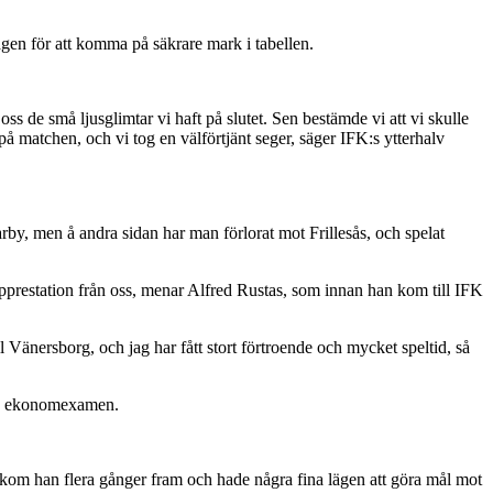
en för att komma på säkrare mark i tabellen.
s de små ljusglimtar vi haft på slutet. Sen bestämde vi att vi skulle
på matchen, och vi tog en välförtjänt seger, säger IFK:s ytterhalv
rby, men å andra sidan har man förlorat mot Frillesås, och spelat
topprestation från oss, menar Alfred Rustas, som innan han kom till IFK
l Vänersborg, och jag har fått stort förtroende och mycket speltid, så
sin ekonomexamen.
nt kom han flera gånger fram och hade några fina lägen att göra mål mot