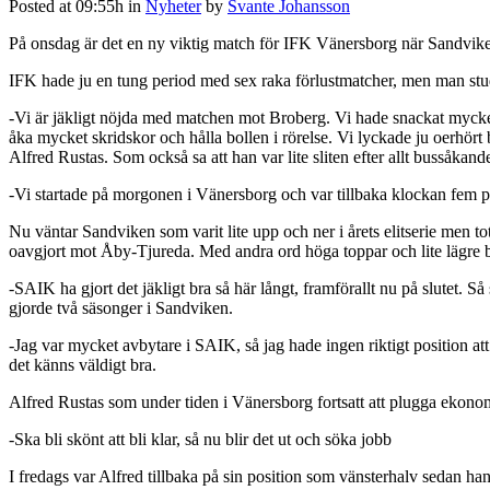
Posted at 09:55h
in
Nyheter
by
Svante Johansson
På onsdag är det en ny viktig match för IFK Vänersborg när Sandvike
IFK hade ju en tung period med sex raka förlustmatcher, men man studs
-Vi är jäkligt nöjda med matchen mot Broberg. Vi hade snackat mycket i
åka mycket skridskor och hålla bollen i rörelse. Vi lyckade ju oerhört
Alfred Rustas. Som också sa att han var lite sliten efter allt bussåkande
-Vi startade på morgonen i Vänersborg och var tillbaka klockan fem på
Nu väntar Sandviken som varit lite upp och ner i årets elitserie men t
oavgjort mot Åby-Tjureda. Med andra ord höga toppar och lite lägre b
-SAIK ha gjort det jäkligt bra så här långt, framförallt nu på slutet.
gjorde två säsonger i Sandviken.
-Jag var mycket avbytare i SAIK, så jag hade ingen riktigt position att
det känns väldigt bra.
Alfred Rustas som under tiden i Vänersborg fortsatt att plugga ekono
-Ska bli skönt att bli klar, så nu blir det ut och söka jobb
I fredags var Alfred tillbaka på sin position som vänsterhalv sedan ha