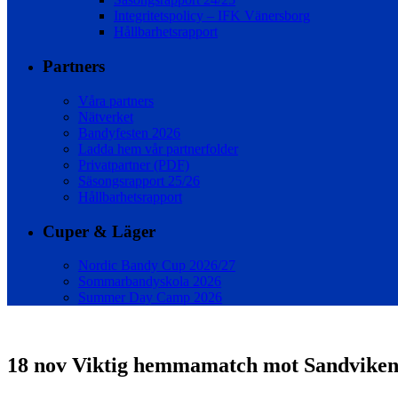
Integritetspolicy – IFK Vänersborg
Hållbarhetsrapport
Partners
Våra partners
Nätverket
Bandyfesten 2026
Ladda hem vår partnerfolder
Privatpartner (PDF)
Säsongsrapport 25/26
Hållbarhetsrapport
Cuper & Läger
Nordic Bandy Cup 2026/27
Sommarbandyskola 2026
Summer Day Camp 2026
18 nov
Viktig hemmamatch mot Sandviken