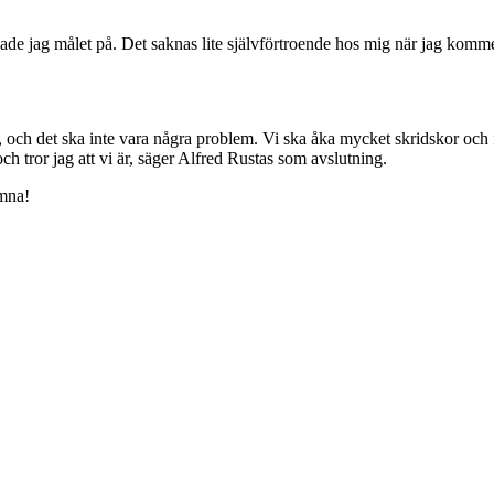
issade jag målet på. Det saknas lite självförtroende hos mig när jag ko
ags, och det ska inte vara några problem. Vi ska åka mycket skridskor och 
 och tror jag att vi är, säger Alfred Rustas som avslutning.
omna!