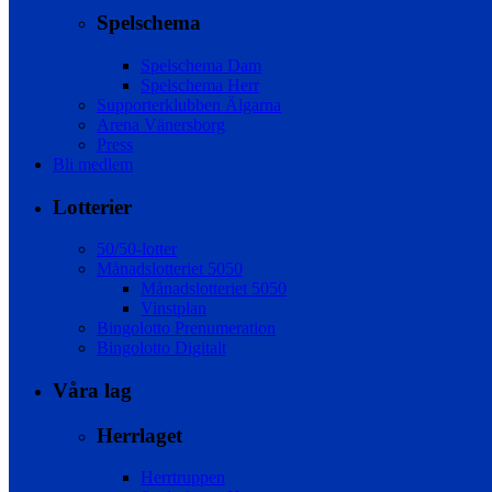
Spelschema
Spelschema Dam
Spelschema Herr
Supporterklubben Älgarna
Arena Vänersborg
Press
Bli medlem
Lotterier
50/50-lotter
Månadslotteriet 5050
Månadslotteriet 5050
Vinstplan
Bingolotto Prenumeration
Bingolotto Digitalt
Våra lag
Herrlaget
Herrtruppen