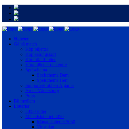
Nyheter
Gå på match
Köp biljetter
Köp säsongskort
Köp 50/50-lotter
Våra biljetter och entré
Spelschema
Spelschema Dam
Spelschema Herr
Supporterklubben Älgarna
Arena Vänersborg
Press
Bli medlem
Lotterier
50/50-lotter
Månadslotteriet 5050
Månadslotteriet 5050
Vinstplan