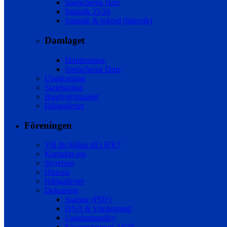
Spelschema Herr
Statistik 25/26
Statistik & rekord (historik)
Damlaget
Damtruppen
Spelschema Dam
Ungdomslag
Skridskokul
Bandygymnasiet
Bildgallerier
Föreningen
Vill du hjälpa till i IFK?
Kontakta oss
Styrelsen
Historia
Bildgallerier
Dokument
Stadgar (PDF)
DNA & Värdegrund
Ungdomspolicy
Säsongsrapport 24/25