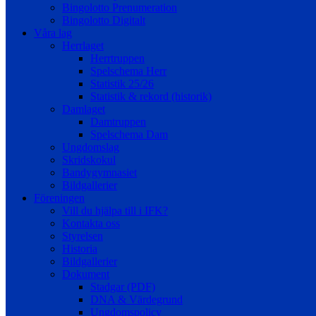
Bingolotto Prenumeration
Bingolotto Digitalt
Våra lag
Herrlaget
Herrtruppen
Spelschema Herr
Statistik 25/26
Statistik & rekord (historik)
Damlaget
Damtruppen
Spelschema Dam
Ungdomslag
Skridskokul
Bandygymnasiet
Bildgallerier
Föreningen
Vill du hjälpa till i IFK?
Kontakta oss
Styrelsen
Historia
Bildgallerier
Dokument
Stadgar (PDF)
DNA & Värdegrund
Ungdomspolicy