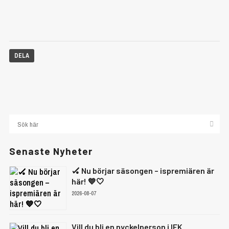
DELA
Senaste Nyheter
🏑 Nu börjar säsongen – ispremiären är
här! 💙🤍
2026-08-07
Vill du bli en nyckelperson i IFK