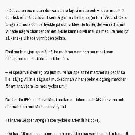
– Det var en bra match det var ett bra lag vi mötte och vi leder med 5-2
och fick ett mål bortdömt som vi gärna ville ha, säger Emil Viklund. De är
tunga att möta och de tryckte på och vi blev lite trötta, det var rätt jämnt.
Vi hade några chanser där det skulle kunna blivit mål, så med lite medflyt
så kanske vi hade vunnit den också.
Emil har har gjort sju mål på tre matcher som han ser mest som
tillfälligheter och att det är ett bra flow.
– Vi spelar väl överlag bra just nu, vi har spelat tre matcher så det är så
lite, så jag vill inte säga så mycket innan vi har spelat ett gäng matcher
för att analysera lite mer. tycker Emil.
Det har för IFK:s del blivit långt mellan matcherna när AIK försvann och
när matchen mot Motala blev flyttad.
Tränaren Jesper Bryngelsson tycker starten är helt okej.
– Vi har fått med oss poängen och prestation har varit bra, det är bara att