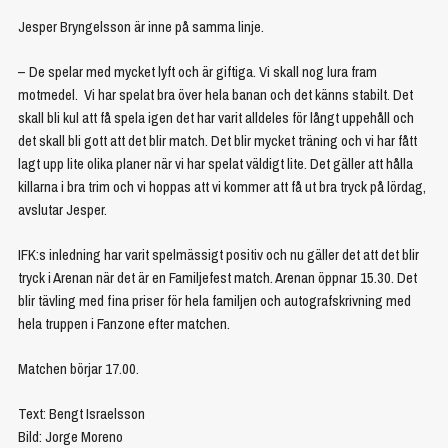
Jesper Bryngelsson är inne på samma linje.
– De spelar med mycket lyft och är giftiga. Vi skall nog lura fram
motmedel. Vi har spelat bra över hela banan och det känns stabilt. Det
skall bli kul att få spela igen det har varit alldeles för långt uppehåll och
det skall bli gott att det blir match. Det blir mycket träning och vi har fått
lagt upp lite olika planer när vi har spelat väldigt lite. Det gäller att hålla
killarna i bra trim och vi hoppas att vi kommer att få ut bra tryck på lördag,
avslutar Jesper.
IFK:s inledning har varit spelmässigt positiv och nu gäller det att det blir
tryck i Arenan när det är en Familjefest match. Arenan öppnar 15.30. Det
blir tävling med fina priser för hela familjen och autografskrivning med
hela truppen i Fanzone efter matchen.
Matchen börjar 17.00.
Text: Bengt Israelsson
Bild: Jorge Moreno