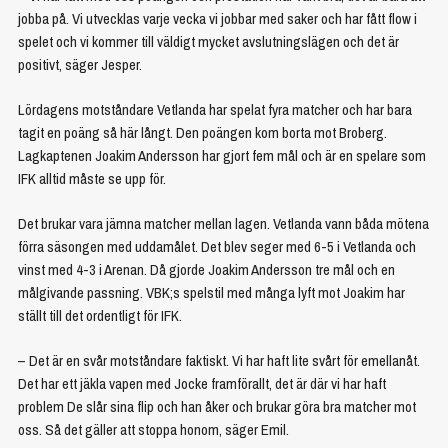
jobba på. Vi utvecklas varje vecka vi jobbar med saker och har fått flow i
spelet och vi kommer till väldigt mycket avslutningslägen och det är
positivt, säger Jesper.
Lördagens motståndare Vetlanda har spelat fyra matcher och har bara
tagit en poäng så här långt. Den poängen kom borta mot Broberg.
Lagkaptenen Joakim Andersson har gjort fem mål och är en spelare som
IFK alltid måste se upp för.
Det brukar vara jämna matcher mellan lagen. Vetlanda vann båda mötena
förra säsongen med uddamålet. Det blev seger med 6-5 i Vetlanda och
vinst med 4-3 i Arenan. Då gjorde Joakim Andersson tre mål och en
målgivande passning. VBK;s spelstil med många lyft mot Joakim har
ställt till det ordentligt för IFK.
– Det är en svår motståndare faktiskt. Vi har haft lite svårt för emellanåt.
Det har ett jäkla vapen med Jocke framförallt, det är där vi har haft
problem De slår sina flip och han åker och brukar göra bra matcher mot
oss. Så det gäller att stoppa honom, säger Emil.