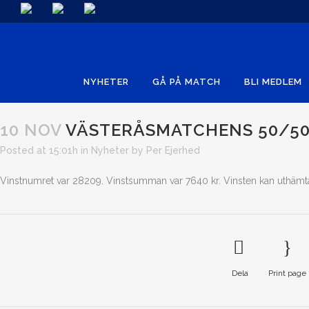
NYHETER
GÅ PÅ MATCH
BLI MEDLEM
10 NOV
VÄSTERÅSMATCHENS 50/50
Posted at 15:01h
in
Nyheter
by
Per Ejerhed
Vinstnumret var 28209. Vinstsumman var 7640 kr. Vinsten kan uthämta
Dela
Print page