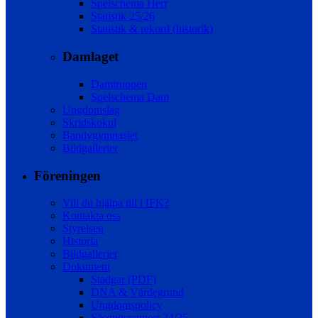
Spelschema Herr
Statistik 25/26
Statistik & rekord (historik)
Damlaget
Damtruppen
Spelschema Dam
Ungdomslag
Skridskokul
Bandygymnasiet
Bildgallerier
Föreningen
Vill du hjälpa till i IFK?
Kontakta oss
Styrelsen
Historia
Bildgallerier
Dokument
Stadgar (PDF)
DNA & Värdegrund
Ungdomspolicy
Säsongsrapport 24/25