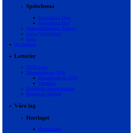
Spelschema
Spelschema Dam
Spelschema Herr
Supporterklubben Älgarna
Arena Vänersborg
Press
Bli medlem
Lotterier
50/50-lotter
Månadslotteriet 5050
Månadslotteriet 5050
Vinstplan
Bingolotto Prenumeration
Bingolotto Digitalt
Våra lag
Herrlaget
Herrtruppen