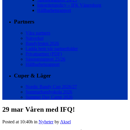
Integritetspolicy – IFK Vänersborg
Hållbarhetsrapport
Partners
Våra partners
Nätverket
Bandyfesten 2026
Ladda hem vår partnerfolder
Privatpartner (PDF)
Säsongsrapport 25/26
Hållbarhetsrapport
Cuper & Läger
Nordic Bandy Cup 2026/27
Sommarbandyskola 2026
Summer Day Camp 2026
29 mar
Våren med IFQ!
Posted at 10:40h
in
Nyheter
by
Aksel