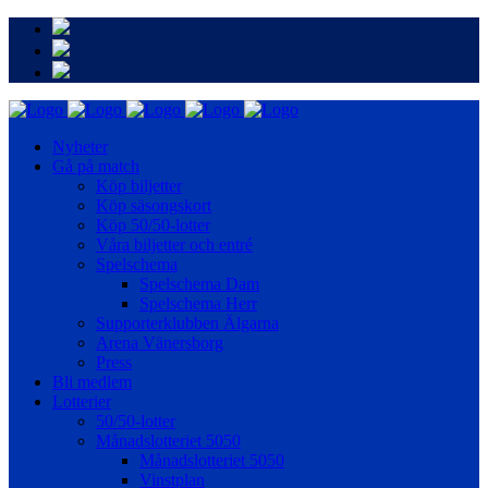
Nyheter
Gå på match
Köp biljetter
Köp säsongskort
Köp 50/50-lotter
Våra biljetter och entré
Spelschema
Spelschema Dam
Spelschema Herr
Supporterklubben Älgarna
Arena Vänersborg
Press
Bli medlem
Lotterier
50/50-lotter
Månadslotteriet 5050
Månadslotteriet 5050
Vinstplan