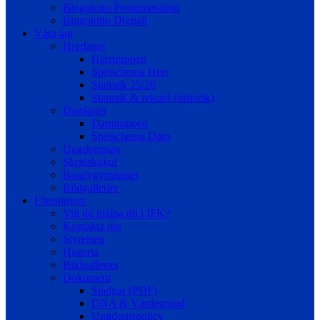
Bingolotto Prenumeration
Bingolotto Digitalt
Våra lag
Herrlaget
Herrtruppen
Spelschema Herr
Statistik 25/26
Statistik & rekord (historik)
Damlaget
Damtruppen
Spelschema Dam
Ungdomslag
Skridskokul
Bandygymnasiet
Bildgallerier
Föreningen
Vill du hjälpa till i IFK?
Kontakta oss
Styrelsen
Historia
Bildgallerier
Dokument
Stadgar (PDF)
DNA & Värdegrund
Ungdomspolicy