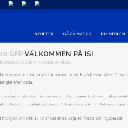
NYHETER
GÅ PÅ MATCH
BLI MEDLEM
10 SEP
VÄLKOMMEN PÅ IS!
Posted at 15:18h
in
Nyheter
by
Aksel
I morgon är det ispremiär för barnen boende på Restad gård. Och en
längtat efter detta.
–
Jag var på Kumlienskolan förra veckan och träffade barnen. Jag förklarade att nu var inl
riktigt. De brast ut i stort jubel och ögonen fullkomligt lyste på barnen. Det var verkligen u
I morgon 13.30 till 14.30 är det alltså dags för första träningspasset.