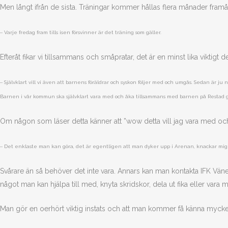
Men långt ifrån de sista. Träningar kommer hållas flera månader framå
–
Varje fredag fram tills isen försvinner är det träning som gäller.
Efteråt fikar vi tillsammans och småpratar, det är en minst lika viktig
–
Självklart vill vi även att barnens föräldrar och syskon följer med och umgås. Sedan är j
Barnen i vår kommun ska självklart vara med och åka tillsammans med barnen på Restad gå
Om någon som läser detta känner att ”wow detta vill jag vara med oc
–
Det enklaste man kan göra, det är egentligen att man dyker upp i Arenan, knackar mig på 
Svårare än så behöver det inte vara. Annars kan man kontakta IFK Väner
något man kan hjälpa till med, knyta skridskor, dela ut fika eller vara 
Man gör en oerhört viktig instats och att man kommer få känna mycke