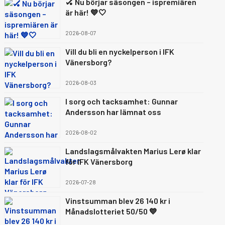
🏑 Nu börjar säsongen – ispremiären
är här! 💙🤍
2026-08-07
Vill du bli en nyckelperson i IFK
Vänersborg?
2026-08-03
I sorg och tacksamhet: Gunnar
Andersson har lämnat oss
2026-08-02
Landslagsmålvakten Marius Lerø klar
för IFK Vänersborg
2026-07-28
Vinstsumman blev 26 140 kr i
Månadslotteriet 50/50 💙