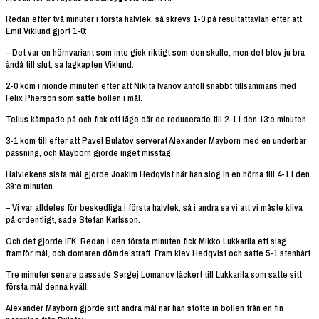
Redan efter två minuter i första halvlek, så skrevs 1-0 på resultattavlan efter att
Emil Viklund gjort 1-0:
– Det var en hörnvariant som inte gick riktigt som den skulle, men det blev ju bra
ändå till slut, sa lagkapten Viklund.
2-0 kom i nionde minuten efter att Nikita Ivanov anföll snabbt tillsammans med
Felix Pherson som satte bollen i mål.
Tellus kämpade på och fick ett läge där de reducerade till 2-1 i den 13:e minuten.
3-1 kom till efter att Pavel Bulatov serverat Alexander Mayborn med en underbar
passning, och Mayborn gjorde inget misstag.
Halvlekens sista mål gjorde Joakim Hedqvist när han slog in en hörna till 4-1 i den
39:e minuten.
– Vi var alldeles för beskedliga i första halvlek, så i andra sa vi att vi måste kliva
på ordentligt, sade Stefan Karlsson.
Och det gjorde IFK. Redan i den första minuten fick Mikko Lukkarila ett slag
framför mål, och domaren dömde straff. Fram klev Hedqvist och satte 5-1 stenhårt.
Tre minuter senare passade Sergej Lomanov läckert till Lukkarila som satte sitt
första mål denna kväll.
Alexander Mayborn gjorde sitt andra mål när han stötte in bollen från en fin