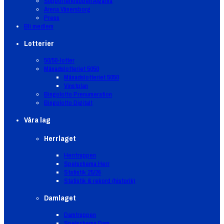
Supporterklubben Älgarna
Arena Vänersborg
Press
Bli medlem
Lotterier
50/50-lotter
Månadslotteriet 5050
Månadslotteriet 5050
Vinstplan
Bingolotto Prenumeration
Bingolotto Digitalt
Våra lag
Herrlaget
Herrtruppen
Spelschema Herr
Statistik 25/26
Statistik & rekord (historik)
Damlaget
Damtruppen
Spelschema Dam