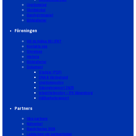
Ungdomslag
Skridskokul
Bandygymnasiet
Bildgallerier
Föreningen
Vill du hjälpa till i IFK?
Kontakta oss
Styrelsen
Historia
Bildgallerier
Dokument
Stadgar (PDF)
DNA & Värdegrund
Ungdomspolicy
Säsongsrapport 24/25
Integritetspolicy – IFK Vänersborg
Hållbarhetsrapport
Partners
Våra partners
Nätverket
Bandyfesten 2026
Ladda hem vår partnerfolder