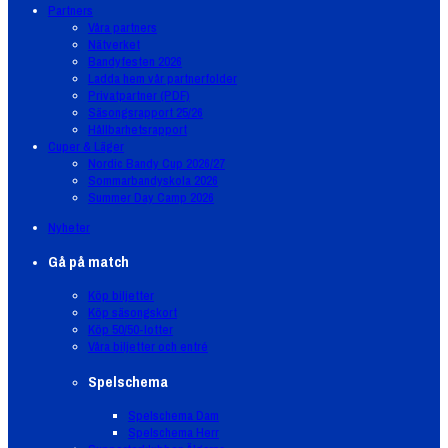
Partners
Våra partners
Nätverket
Bandyfesten 2026
Ladda hem vår partnerfolder
Privatpartner (PDF)
Säsongsrapport 25/26
Hållbarhetsrapport
Cuper & Läger
Nordic Bandy Cup 2026/27
Sommarbandyskola 2026
Summer Day Camp 2026
Nyheter
Gå på match
Köp biljetter
Köp säsongskort
Köp 50/50-lotter
Våra biljetter och entré
Spelschema
Spelschema Dam
Spelschema Herr