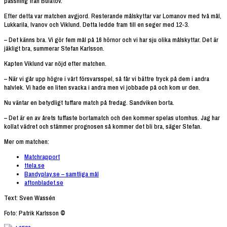
passning från Bulatov.
Efter detta var matchen avgjord. Resterande målskyttar var Lomanov med två mål,
Lukkarila, Ivanov och Viklund. Detta ledde fram till en seger med 12-3.
– Det känns bra. Vi gör fem mål på 16 hörnor och vi har sju olika målskyttar. Det är
jäkligt bra, summerar Stefan Karlsson.
Kapten Viklund var nöjd efter matchen.
– När vi går upp högre i vårt försvarsspel, så får vi bättre tryck på dem i andra
halvlek. Vi hade en liten svacka i andra men vi jobbade på och kom ur den.
Nu väntar en betydligt tuffare match på fredag. Sandviken borta.
– Det är en av årets tuffaste bortamatch och den kommer spelas utomhus. Jag har
kollat vädret och stämmer prognosen så kommer det bli bra, säger Stefan.
Mer om matchen:
Matchrapport
ttela.se
Bandyplay.se – samtliga mål
aftonbladet.se
Text: Sven Wassén
Foto: Patrik Karlsson
©