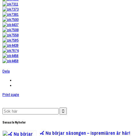
Dela
Print page
Search
for:
Senaste Nyheter
🏑 Nu börjar säsongen – ispremiären är här!