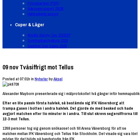
Privatpartner (PDF)
Säsongsrapport 25/26
Hållbarhetsrapport
Cuper & Läger
Nordic Bandy Cup 2026/27
Sommarbandyskola 2026
Summer Day Camp 2026
09 nov
Tvåsiffrigt mot Tellus
Posted at 07:01h
in
Nyheter
by
Aksel
Alexander Mayborn presenterade sig i målprotokollet två gånger inför hemmapublike
Efter en lite passiv första halvlek, så bestämde sig IFK Vänersborg att
trampa gasen i botten i andra halvlek. Det gjorde de med besked och hade
avgjort matchen efter tio minuter in i andra. Till slut skrevs segersiffrorna till
12-3 mot Tellus.
1268 personer tog sig genom snökaoset och till Arena Vänersborg för att se
matchen mellan IFK Vänersborg och Tellus från Stockholm. Det visade sig vara lönt
mödan för det bjöds på bandygodis från IFK.