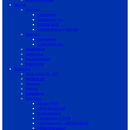
Våra lag
Herrlaget
Herrtruppen
Spelschema Herr
Statistik 25/26
Statistik & rekord (historik)
Damlaget
Damtruppen
Spelschema Dam
Ungdomslag
Skridskokul
Bandygymnasiet
Bildgallerier
Föreningen
Vill du hjälpa till i IFK?
Kontakta oss
Styrelsen
Historia
Bildgallerier
Dokument
Stadgar (PDF)
DNA & Värdegrund
Ungdomspolicy
Säsongsrapport 24/25
Integritetspolicy – IFK Vänersborg
Hållbarhetsrapport