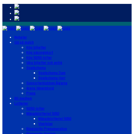
Nyheter
Gå på match
Köp biljetter
Köp säsongskort
Köp 50/50-lotter
Våra biljetter och entré
Spelschema
Spelschema Dam
Spelschema Herr
Supporterklubben Älgarna
Arena Vänersborg
Press
Bli medlem
Lotterier
50/50-lotter
Månadslotteriet 5050
Månadslotteriet 5050
Vinstplan
Bingolotto Prenumeration
Bingolotto Digitalt