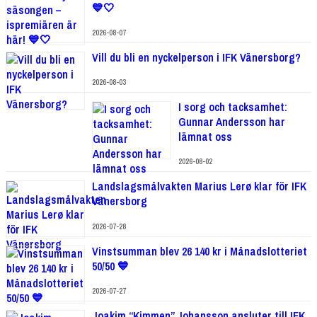
💙🤍
2026-08-07
Vill du bli en nyckelperson i IFK Vänersborg?
2026-08-03
I sorg och tacksamhet:
Gunnar Andersson har
lämnat oss
2026-08-02
Landslagsmålvakten Marius Lerø klar för IFK
Vänersborg
2026-07-28
Vinstsumman blev 26 140 kr i Månadslotteriet
50/50 💙
2026-07-27
Joakim “Kimmen” Johansson ansluter till IFK