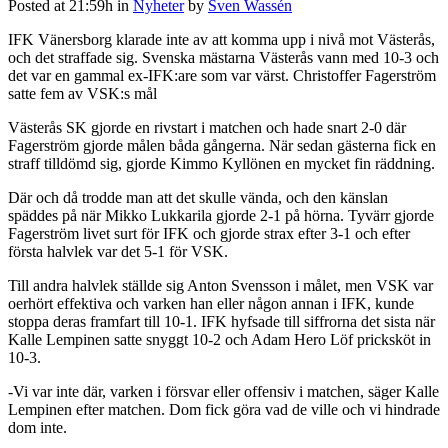
Posted at 21:59h
in
Nyheter
by
Sven Wassén
IFK Vänersborg klarade inte av att komma upp i nivå mot Västerås,
och det straffade sig. Svenska mästarna Västerås vann med 10-3 och
det var en gammal ex-IFK:are som var värst. Christoffer Fagerström
satte fem av VSK:s mål
Västerås SK gjorde en rivstart i matchen och hade snart 2-0 där
Fagerström gjorde målen båda gångerna. När sedan gästerna fick en
straff tilldömd sig, gjorde Kimmo Kyllönen en mycket fin räddning.
Där och då trodde man att det skulle vända, och den känslan
späddes på när Mikko Lukkarila gjorde 2-1 på hörna. Tyvärr gjorde
Fagerström livet surt för IFK och gjorde strax efter 3-1 och efter
första halvlek var det 5-1 för VSK.
Till andra halvlek ställde sig Anton Svensson i målet, men VSK var
oerhört effektiva och varken han eller någon annan i IFK, kunde
stoppa deras framfart till 10-1. IFK hyfsade till siffrorna det sista när
Kalle Lempinen satte snyggt 10-2 och Adam Hero Löf pricksköt in
10-3.
-Vi var inte där, varken i försvar eller offensiv i matchen, säger Kalle
Lempinen efter matchen. Dom fick göra vad de ville och vi hindrade
dom inte.