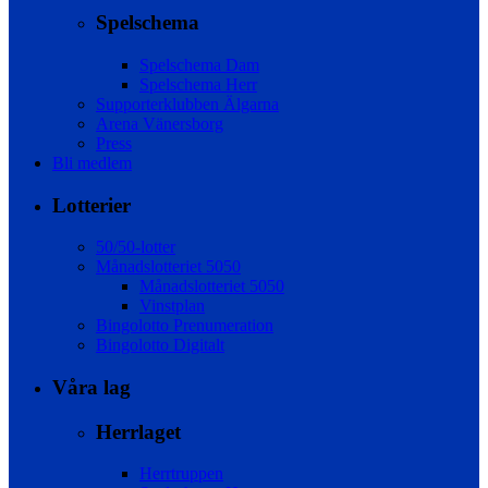
Spelschema
Spelschema Dam
Spelschema Herr
Supporterklubben Älgarna
Arena Vänersborg
Press
Bli medlem
Lotterier
50/50-lotter
Månadslotteriet 5050
Månadslotteriet 5050
Vinstplan
Bingolotto Prenumeration
Bingolotto Digitalt
Våra lag
Herrlaget
Herrtruppen