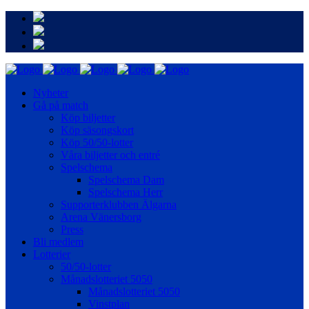
Nyheter
Gå på match
Köp biljetter
Köp säsongskort
Köp 50/50-lotter
Våra biljetter och entré
Spelschema
Spelschema Dam
Spelschema Herr
Supporterklubben Älgarna
Arena Vänersborg
Press
Bli medlem
Lotterier
50/50-lotter
Månadslotteriet 5050
Månadslotteriet 5050
Vinstplan