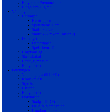
Bingolotto Prenumeration
Bingolotto Digitalt
Våra lag
Herrlaget
Herrtruppen
Spelschema Herr
Statistik 25/26
Statistik & rekord (historik)
Damlaget
Damtruppen
Spelschema Dam
Ungdomslag
Skridskokul
Bandygymnasiet
Bildgallerier
Föreningen
Vill du hjälpa till i IFK?
Kontakta oss
Styrelsen
Historia
Bildgallerier
Dokument
Stadgar (PDF)
DNA & Värdegrund
Ungdomspolicy