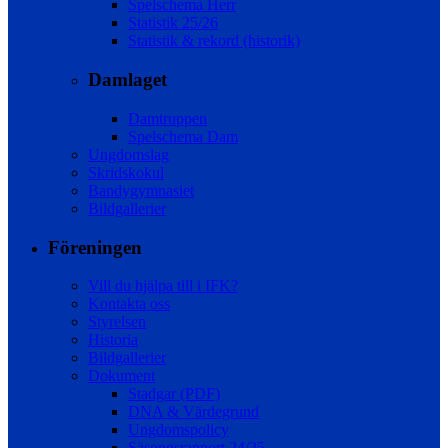
Spelschema Herr
Statistik 25/26
Statistik & rekord (historik)
Damlaget
Damtruppen
Spelschema Dam
Ungdomslag
Skridskokul
Bandygymnasiet
Bildgallerier
Föreningen
Vill du hjälpa till i IFK?
Kontakta oss
Styrelsen
Historia
Bildgallerier
Dokument
Stadgar (PDF)
DNA & Värdegrund
Ungdomspolicy
Säsongsrapport 24/25