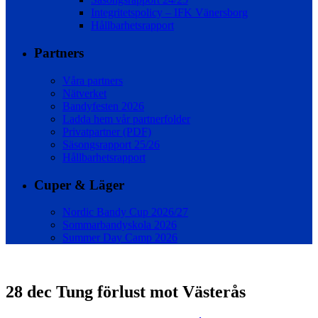
Integritetspolicy – IFK Vänersborg
Hållbarhetsrapport
Partners
Våra partners
Nätverket
Bandyfesten 2026
Ladda hem vår partnerfolder
Privatpartner (PDF)
Säsongsrapport 25/26
Hållbarhetsrapport
Cuper & Läger
Nordic Bandy Cup 2026/27
Sommarbandyskola 2026
Summer Day Camp 2026
28 dec
Tung förlust mot Västerås