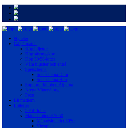
Nyheter
Gå på match
Köp biljetter
Köp säsongskort
Köp 50/50-lotter
Våra biljetter och entré
Spelschema
Spelschema Dam
Spelschema Herr
Supporterklubben Älgarna
Arena Vänersborg
Press
Bli medlem
Lotterier
50/50-lotter
Månadslotteriet 5050
Månadslotteriet 5050
Vinstplan