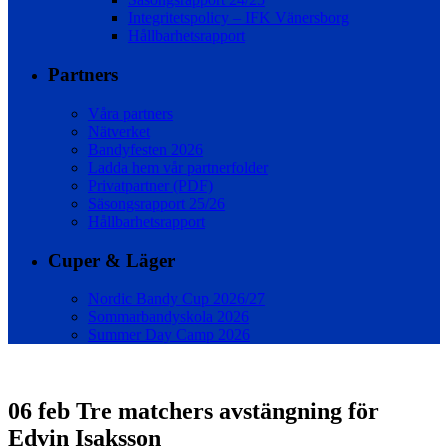
Integritetspolicy – IFK Vänersborg
Hållbarhetsrapport
Partners
Våra partners
Nätverket
Bandyfesten 2026
Ladda hem vår partnerfolder
Privatpartner (PDF)
Säsongsrapport 25/26
Hållbarhetsrapport
Cuper & Läger
Nordic Bandy Cup 2026/27
Sommarbandyskola 2026
Summer Day Camp 2026
06 feb
Tre matchers avstängning för
Edvin Isaksson