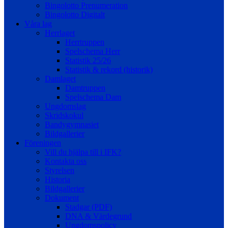
Bingolotto Prenumeration
Bingolotto Digitalt
Våra lag
Herrlaget
Herrtruppen
Spelschema Herr
Statistik 25/26
Statistik & rekord (historik)
Damlaget
Damtruppen
Spelschema Dam
Ungdomslag
Skridskokul
Bandygymnasiet
Bildgallerier
Föreningen
Vill du hjälpa till i IFK?
Kontakta oss
Styrelsen
Historia
Bildgallerier
Dokument
Stadgar (PDF)
DNA & Värdegrund
Ungdomspolicy