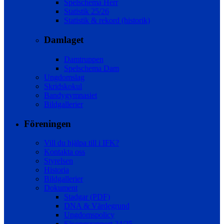
Spelschema Herr
Statistik 25/26
Statistik & rekord (historik)
Damlaget
Damtruppen
Spelschema Dam
Ungdomslag
Skridskokul
Bandygymnasiet
Bildgallerier
Föreningen
Vill du hjälpa till i IFK?
Kontakta oss
Styrelsen
Historia
Bildgallerier
Dokument
Stadgar (PDF)
DNA & Värdegrund
Ungdomspolicy
Säsongsrapport 24/25