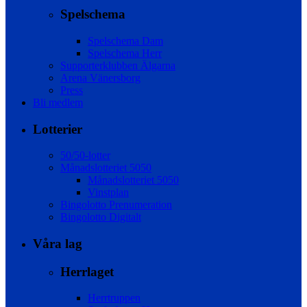
Spelschema
Spelschema Dam
Spelschema Herr
Supporterklubben Älgarna
Arena Vänersborg
Press
Bli medlem
Lotterier
50/50-lotter
Månadslotteriet 5050
Månadslotteriet 5050
Vinstplan
Bingolotto Prenumeration
Bingolotto Digitalt
Våra lag
Herrlaget
Herrtruppen