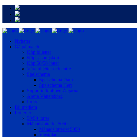
Nyheter
Gå på match
Köp biljetter
Köp säsongskort
Köp 50/50-lotter
Våra biljetter och entré
Spelschema
Spelschema Dam
Spelschema Herr
Supporterklubben Älgarna
Arena Vänersborg
Press
Bli medlem
Lotterier
50/50-lotter
Månadslotteriet 5050
Månadslotteriet 5050
Vinstplan