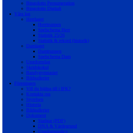
Bingolotto Prenumeration
Bingolotto Digitalt
Våra lag
Herrlaget
Herrtruppen
Spelschema Herr
Statistik 25/26
Statistik & rekord (historik)
Damlaget
Damtruppen
Spelschema Dam
Ungdomslag
Skridskokul
Bandygymnasiet
Bildgallerier
Föreningen
Vill du hjälpa till i IFK?
Kontakta oss
Styrelsen
Historia
Bildgallerier
Dokument
Stadgar (PDF)
DNA & Värdegrund
Ungdomspolicy