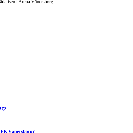
räda isen i Arena Vänersborg.
🤍
i IFK Vänersborg?