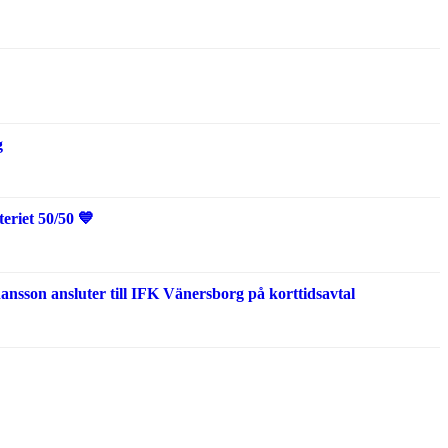
g
eriet 50/50 💙
sson ansluter till IFK Vänersborg på korttidsavtal