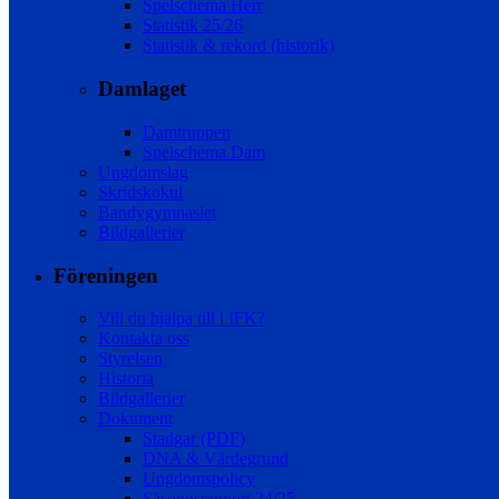
Spelschema Herr
Statistik 25/26
Statistik & rekord (historik)
Damlaget
Damtruppen
Spelschema Dam
Ungdomslag
Skridskokul
Bandygymnasiet
Bildgallerier
Föreningen
Vill du hjälpa till i IFK?
Kontakta oss
Styrelsen
Historia
Bildgallerier
Dokument
Stadgar (PDF)
DNA & Värdegrund
Ungdomspolicy
Säsongsrapport 24/25