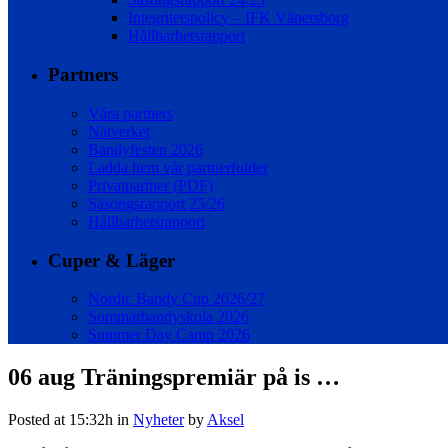
Integritetspolicy – IFK Vänersborg
Hållbarhetsrapport
Partners
Våra partners
Nätverket
Bandyfesten 2026
Ladda hem vår partnerfolder
Privatpartner (PDF)
Säsongsrapport 25/26
Hållbarhetsrapport
Cuper & Läger
Nordic Bandy Cup 2026/27
Sommarbandyskola 2026
Summer Day Camp 2026
06 aug
Träningspremiär på is …
Posted at 15:32h
in
Nyheter
by
Aksel