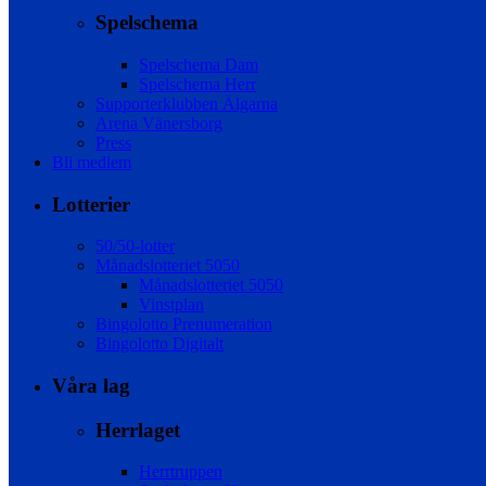
Spelschema
Spelschema Dam
Spelschema Herr
Supporterklubben Älgarna
Arena Vänersborg
Press
Bli medlem
Lotterier
50/50-lotter
Månadslotteriet 5050
Månadslotteriet 5050
Vinstplan
Bingolotto Prenumeration
Bingolotto Digitalt
Våra lag
Herrlaget
Herrtruppen