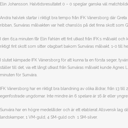
Elin Johansson. Halvtidsresultatet 0 – 0 speglar ganska väl matchbild
Andra halvlek startar i riktigt bra tempo från IFK Vänersborg där Greta 
ribban, Sunväras målvakten var helt chanslös på det finna skott som Gr
I den 61:a minuten får Elin Fahlén ett fint utkast från IFK:s målvakt och 
riktigt fint skott som sitter otagbart bakom Sunväras målvakt. 1-0 till h
I slutet kämpade IFK Vänersborg för att kunna ta en första seger, tyvär
ställer till det, via ett långt utkast från Sunväras målvakt kunde Agn
minuten för Sunvära.
IFK Vänersborg har en riktigt bra blandning av olika åldrar, från 13 til
egenfostrade ungdomar. Inte mindre än 6 spelare är 16 år eller yngr
Sunvära har en högre medelålder och är ett etablerat Allsvensk lag där
landskamper, 1 VM-guld, 4 SM-guld och 1 SM-silver.