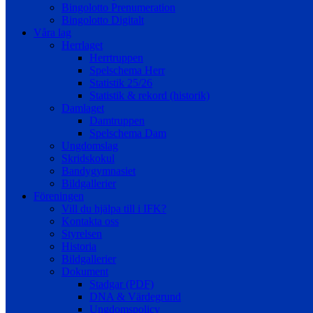
Bingolotto Prenumeration
Bingolotto Digitalt
Våra lag
Herrlaget
Herrtruppen
Spelschema Herr
Statistik 25/26
Statistik & rekord (historik)
Damlaget
Damtruppen
Spelschema Dam
Ungdomslag
Skridskokul
Bandygymnasiet
Bildgallerier
Föreningen
Vill du hjälpa till i IFK?
Kontakta oss
Styrelsen
Historia
Bildgallerier
Dokument
Stadgar (PDF)
DNA & Värdegrund
Ungdomspolicy