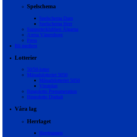
Spelschema
Spelschema Dam
Spelschema Herr
Supporterklubben Älgarna
Arena Vänersborg
Press
Bli medlem
Lotterier
50/50-lotter
Månadslotteriet 5050
Månadslotteriet 5050
Vinstplan
Bingolotto Prenumeration
Bingolotto Digitalt
Våra lag
Herrlaget
Herrtruppen