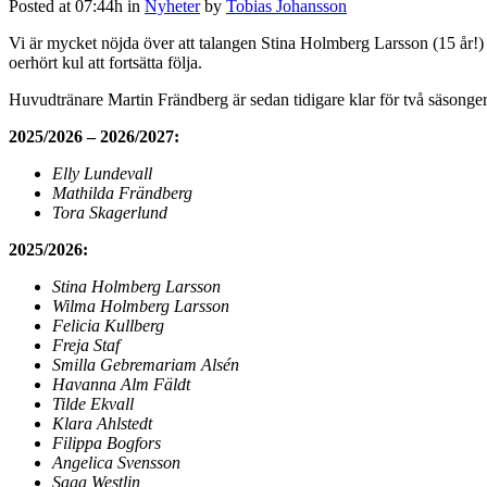
Posted at 07:44h
in
Nyheter
by
Tobias Johansson
Vi är mycket nöjda över att talangen Stina Holmberg Larsson (15 år!) ä
oerhört kul att fortsätta följa.
Huvudtränare Martin Frändberg är sedan tidigare klar för två säsonger 
2025/2026 – 2026/2027:
Elly Lundevall
Mathilda Frändberg
Tora Skagerlund
2025/2026:
Stina Holmberg Larsson
Wilma Holmberg Larsson
Felicia Kullberg
Freja Staf
Smilla Gebremariam Alsén
Havanna Alm Fäldt
Tilde Ekvall
Klara Ahlstedt
Filippa Bogfors
Angelica Svensson
Saga Westlin