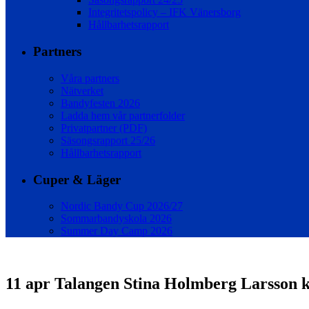
Integritetspolicy – IFK Vänersborg
Hållbarhetsrapport
Partners
Våra partners
Nätverket
Bandyfesten 2026
Ladda hem vår partnerfolder
Privatpartner (PDF)
Säsongsrapport 25/26
Hållbarhetsrapport
Cuper & Läger
Nordic Bandy Cup 2026/27
Sommarbandyskola 2026
Summer Day Camp 2026
11 apr
Talangen Stina Holmberg Larsson kla