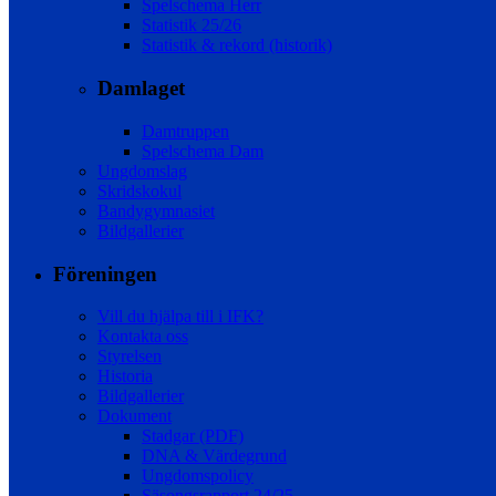
Spelschema Herr
Statistik 25/26
Statistik & rekord (historik)
Damlaget
Damtruppen
Spelschema Dam
Ungdomslag
Skridskokul
Bandygymnasiet
Bildgallerier
Föreningen
Vill du hjälpa till i IFK?
Kontakta oss
Styrelsen
Historia
Bildgallerier
Dokument
Stadgar (PDF)
DNA & Värdegrund
Ungdomspolicy
Säsongsrapport 24/25