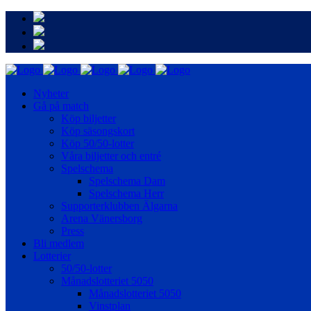
Nyheter
Gå på match
Köp biljetter
Köp säsongskort
Köp 50/50-lotter
Våra biljetter och entré
Spelschema
Spelschema Dam
Spelschema Herr
Supporterklubben Älgarna
Arena Vänersborg
Press
Bli medlem
Lotterier
50/50-lotter
Månadslotteriet 5050
Månadslotteriet 5050
Vinstplan