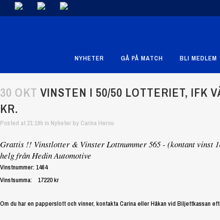
NYHETER
GÅ PÅ MATCH
BLI MEDLEM
30 OKT
VINSTEN I 50/50 LOTTERIET, IFK
KR.
Posted at 21:19h
in
Nyheter
by
Carina Herou
Grattis !! Vinstlotter & Vinster Lottnummer 565 - (kontant vinst
helg från Hedin Automotive
Vinstnummer: 1464
Vinstsumma: 17220 kr
Om du har en papperslott och vinner, kontakta Carina eller Håkan vid Biljettkassan ef