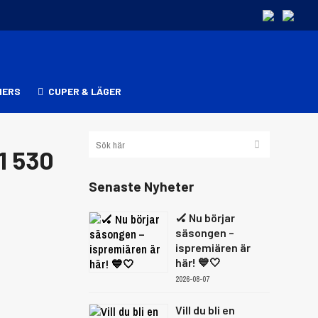
NERS
CUPER & LÄGER
1 530
Senaste Nyheter
🏑 Nu börjar
säsongen –
ispremiären är
här! 💙🤍
2026-08-07
Vill du bli en