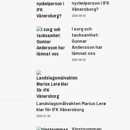
nyckelperson i IFK
Vänersborg?
2026-08-03
I sorg och
tacksamhet:
Gunnar
Andersson har
lämnat oss
2026-08-02
Landslagsmålvakten Marius Lerø
klar för IFK Vänersborg
2026-07-28
Vinstsumman