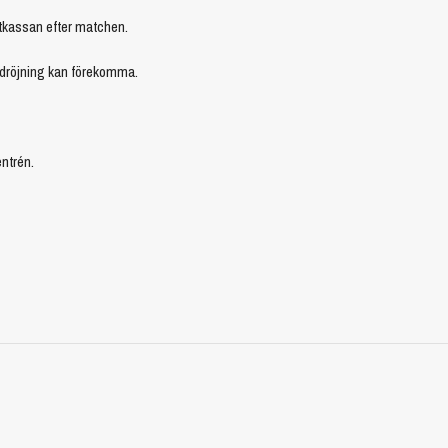
ttkassan efter matchen.
fördröjning kan förekomma.
entrén.