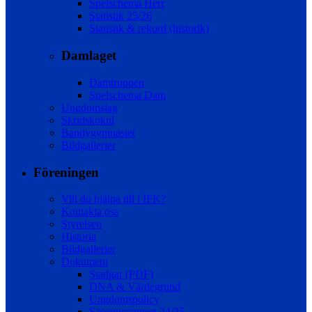
Spelschema Herr
Statistik 25/26
Statistik & rekord (historik)
Damlaget
Damtruppen
Spelschema Dam
Ungdomslag
Skridskokul
Bandygymnasiet
Bildgallerier
Föreningen
Vill du hjälpa till i IFK?
Kontakta oss
Styrelsen
Historia
Bildgallerier
Dokument
Stadgar (PDF)
DNA & Värdegrund
Ungdomspolicy
Säsongsrapport 24/25