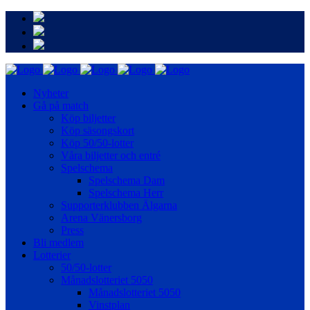
Nyheter
Gå på match
Köp biljetter
Köp säsongskort
Köp 50/50-lotter
Våra biljetter och entré
Spelschema
Spelschema Dam
Spelschema Herr
Supporterklubben Älgarna
Arena Vänersborg
Press
Bli medlem
Lotterier
50/50-lotter
Månadslotteriet 5050
Månadslotteriet 5050
Vinstplan