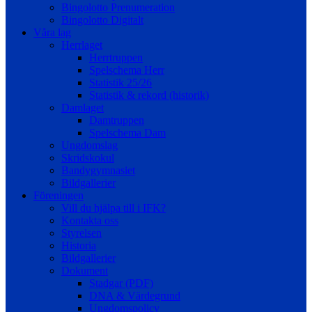
Bingolotto Prenumeration
Bingolotto Digitalt
Våra lag
Herrlaget
Herrtruppen
Spelschema Herr
Statistik 25/26
Statistik & rekord (historik)
Damlaget
Damtruppen
Spelschema Dam
Ungdomslag
Skridskokul
Bandygymnasiet
Bildgallerier
Föreningen
Vill du hjälpa till i IFK?
Kontakta oss
Styrelsen
Historia
Bildgallerier
Dokument
Stadgar (PDF)
DNA & Värdegrund
Ungdomspolicy