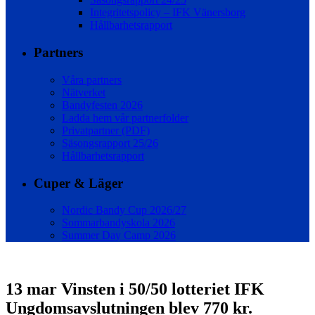
Integritetspolicy – IFK Vänersborg
Hållbarhetsrapport
Partners
Våra partners
Nätverket
Bandyfesten 2026
Ladda hem vår partnerfolder
Privatpartner (PDF)
Säsongsrapport 25/26
Hållbarhetsrapport
Cuper & Läger
Nordic Bandy Cup 2026/27
Sommarbandyskola 2026
Summer Day Camp 2026
13 mar
Vinsten i 50/50 lotteriet IFK
Ungdomsavslutningen blev 770 kr.