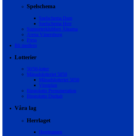
Spelschema
Spelschema Dam
Spelschema Herr
Supporterklubben Älgarna
Arena Vänersborg
Press
Bli medlem
Lotterier
50/50-lotter
Månadslotteriet 5050
Månadslotteriet 5050
Vinstplan
Bingolotto Prenumeration
Bingolotto Digitalt
Våra lag
Herrlaget
Herrtruppen