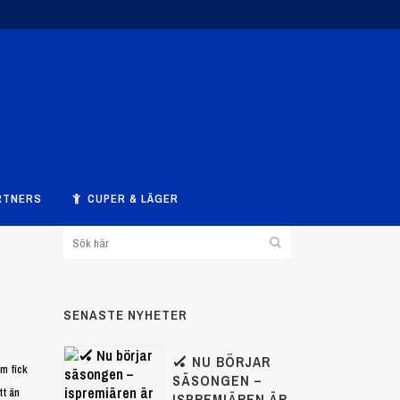
RTNERS
CUPER & LÄGER
SENASTE NYHETER
🏑 NU BÖRJAR
m fick
SÄSONGEN –
tt än
ISPREMIÄREN ÄR