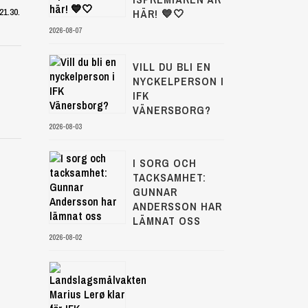
21.30.
HÄR! 💙🤍
2026-08-07
VILL DU BLI EN
NYCKELPERSON I
IFK
VÄNERSBORG?
2026-08-03
I SORG OCH
TACKSAMHET:
GUNNAR
ANDERSSON HAR
LÄMNAT OSS
2026-08-02