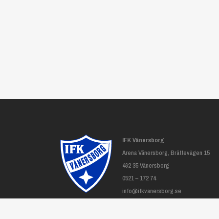
IFK Vänersborg
Arena Vänersborg, Brättevägen 15
462 35 Vänersborg
0521 – 172 74
info@ifkvanersborg.se