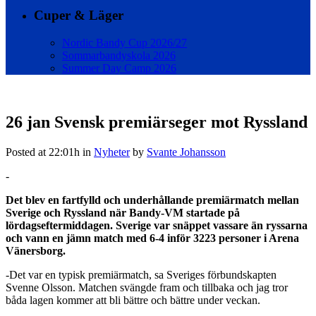
Cuper & Läger
Nordic Bandy Cup 2026/27
Sommarbandyskola 2026
Summer Day Camp 2026
26 jan
Svensk premiärseger mot Ryssland
Posted at 22:01h
in
Nyheter
by
Svante Johansson
-
Det blev en fartfylld och underhållande premiärmatch mellan
Sverige och Ryssland när Bandy-VM startade på
lördagseftermiddagen. Sverige var snäppet vassare än ryssarna
och vann en jämn match med 6-4 inför 3223 personer i Arena
Vänersborg.
-Det var en typisk premiärmatch, sa Sveriges förbundskapten
Svenne Olsson. Matchen svängde fram och tillbaka och jag tror
båda lagen kommer att bli bättre och bättre under veckan.