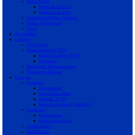
Spelschema
Spelschema Dam
Spelschema Herr
Supporterklubben Älgarna
Arena Vänersborg
Press
Bli medlem
Lotterier
50/50-lotter
Månadslotteriet 5050
Månadslotteriet 5050
Vinstplan
Bingolotto Prenumeration
Bingolotto Digitalt
Våra lag
Herrlaget
Herrtruppen
Spelschema Herr
Statistik 25/26
Statistik & rekord (historik)
Damlaget
Damtruppen
Spelschema Dam
Ungdomslag
Skridskokul