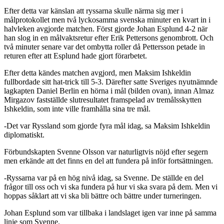
Efter detta var känslan att ryssarna skulle närma sig mer i
målprotokollet men två lyckosamma svenska minuter en kvart in i
halvleken avgjorde matchen. Först gjorde Johan Esplund 4-2 när
han slog in en målvaktsretur efter Erik Pettersons genombrott. Och
två minuter senare var det ombytta roller då Pettersson petade in
returen efter att Esplund hade gjort förarbetet.
Efter detta kändes matchen avgjord, men Maksim Ishkeldin
fullbordade sitt hat-trick till 5-3. Därefter satte Sveriges nyutnämnde
lagkapten Daniel Berlin en hörna i mål (bilden ovan), innan Almaz
Mirgazov fastställde slutresultatet framspelad av tremålsskytten
Ishkeldin, som inte ville framhålla sina tre mål.
-Det var Ryssland som gjorde fyra mål idag, sa Maksim Ishkeldin
diplomatiskt.
Förbundskapten Svenne Olsson var naturligtvis nöjd efter segern
men erkände att det finns en del att fundera på inför fortsättningen.
-Ryssarna var på en hög nivå idag, sa Svenne. De ställde en del
frågor till oss och vi ska fundera på hur vi ska svara på dem. Men vi
hoppas såklart att vi ska bli bättre och bättre under turneringen.
Johan Esplund som var tillbaka i landslaget igen var inne på samma
linje som Svenne.