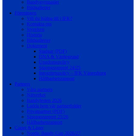
Bandygymnasiet
Bildgallerier
Föreningen
Vill du hjälpa till i IFK?
Kontakta oss
Styrelsen
Historia
Bildgallerier
Dokument
Stadgar (PDF)
DNA & Värdegrund
Ungdomspolicy
Säsongsrapport 24/25
Integritetspolicy – IFK Vänersborg
Hållbarhetsrapport
Partners
Våra partners
Nätverket
Bandyfesten 2026
Ladda hem vår partnerfolder
Privatpartner (PDF)
Säsongsrapport 25/26
Hållbarhetsrapport
Cuper & Läger
Nordic Bandy Cup 2026/27