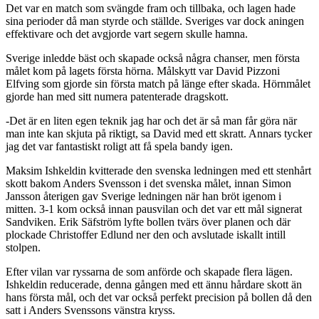
Det var en match som svängde fram och tillbaka, och lagen hade
sina perioder då man styrde och ställde. Sveriges var dock aningen
effektivare och det avgjorde vart segern skulle hamna.
Sverige inledde bäst och skapade också några chanser, men första
målet kom på lagets första hörna. Målskytt var David Pizzoni
Elfving som gjorde sin första match på länge efter skada. Hörnmålet
gjorde han med sitt numera patenterade dragskott.
-Det är en liten egen teknik jag har och det är så man får göra när
man inte kan skjuta på riktigt, sa David med ett skratt. Annars tycker
jag det var fantastiskt roligt att få spela bandy igen.
Maksim Ishkeldin kvitterade den svenska ledningen med ett stenhårt
skott bakom Anders Svensson i det svenska målet, innan Simon
Jansson återigen gav Sverige ledningen när han bröt igenom i
mitten. 3-1 kom också innan pausvilan och det var ett mål signerat
Sandviken. Erik Säfström lyfte bollen tvärs över planen och där
plockade Christoffer Edlund ner den och avslutade iskallt intill
stolpen.
Efter vilan var ryssarna de som anförde och skapade flera lägen.
Ishkeldin reducerade, denna gången med ett ännu hårdare skott än
hans första mål, och det var också perfekt precision på bollen då den
satt i Anders Svenssons vänstra kryss.