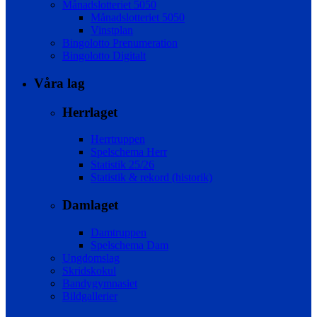
Månadslotteriet 5050
Månadslotteriet 5050
Vinstplan
Bingolotto Prenumeration
Bingolotto Digitalt
Våra lag
Herrlaget
Herrtruppen
Spelschema Herr
Statistik 25/26
Statistik & rekord (historik)
Damlaget
Damtruppen
Spelschema Dam
Ungdomslag
Skridskokul
Bandygymnasiet
Bildgallerier