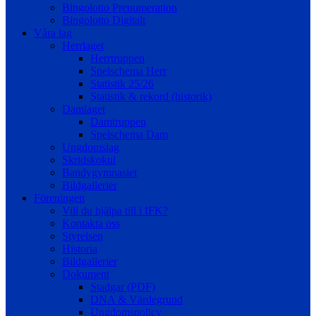
Bingolotto Prenumeration
Bingolotto Digitalt
Våra lag
Herrlaget
Herrtruppen
Spelschema Herr
Statistik 25/26
Statistik & rekord (historik)
Damlaget
Damtruppen
Spelschema Dam
Ungdomslag
Skridskokul
Bandygymnasiet
Bildgallerier
Föreningen
Vill du hjälpa till i IFK?
Kontakta oss
Styrelsen
Historia
Bildgallerier
Dokument
Stadgar (PDF)
DNA & Värdegrund
Ungdomspolicy