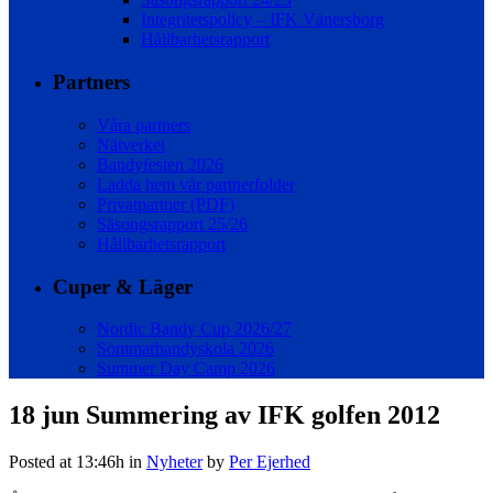
Integritetspolicy – IFK Vänersborg
Hållbarhetsrapport
Partners
Våra partners
Nätverket
Bandyfesten 2026
Ladda hem vår partnerfolder
Privatpartner (PDF)
Säsongsrapport 25/26
Hållbarhetsrapport
Cuper & Läger
Nordic Bandy Cup 2026/27
Sommarbandyskola 2026
Summer Day Camp 2026
18 jun
Summering av IFK golfen 2012
Posted at 13:46h
in
Nyheter
by
Per Ejerhed