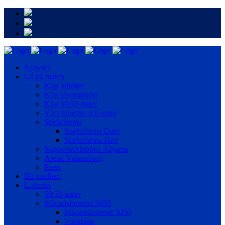
Nyheter
Gå på match
Köp biljetter
Köp säsongskort
Köp 50/50-lotter
Våra biljetter och entré
Spelschema
Spelschema Dam
Spelschema Herr
Supporterklubben Älgarna
Arena Vänersborg
Press
Bli medlem
Lotterier
50/50-lotter
Månadslotteriet 5050
Månadslotteriet 5050
Vinstplan