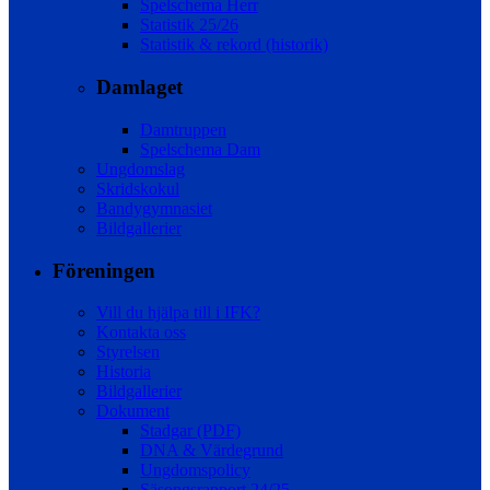
Spelschema Herr
Statistik 25/26
Statistik & rekord (historik)
Damlaget
Damtruppen
Spelschema Dam
Ungdomslag
Skridskokul
Bandygymnasiet
Bildgallerier
Föreningen
Vill du hjälpa till i IFK?
Kontakta oss
Styrelsen
Historia
Bildgallerier
Dokument
Stadgar (PDF)
DNA & Värdegrund
Ungdomspolicy
Säsongsrapport 24/25