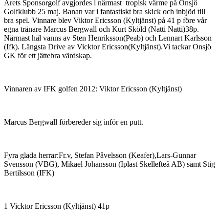
Årets Sponsorgolf avgjordes i närmast tropisk värme på Onsjö
Golfklubb 25 maj. Banan var i fantastiskt bra skick och inbjöd till
bra spel. Vinnare blev Viktor Ericsson (Kyltjänst) på 41 p före vår
egna tränare Marcus Bergwall och Kurt Sköld (Natti Natti)38p.
Närmast hål vanns av Sten Henriksson(Peab) och Lennart Karlsson
(Ifk). Längsta Drive av Vicktor Ericsson(Kyltjänst).Vi tackar Onsjö
GK för ett jättebra värdskap.
Vinnaren av IFK golfen 2012: Viktor Ericsson (Kyltjänst)
Marcus Bergwall förbereder sig inför en putt.
Fyra glada herrar:Fr.v, Stefan Påvelsson (Keafer),Lars-Gunnar
Svensson (VBG), Mikael Johansson (Iplast Skellefteå AB) samt Stig
Bertilsson (IFK)
1 Vicktor Ericsson (Kyltjänst) 41p