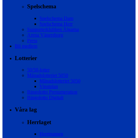
Spelschema
Spelschema Dam
Spelschema Herr
Supporterklubben Älgarna
Arena Vänersborg
Press
Bli medlem
Lotterier
50/50-lotter
Månadslotteriet 5050
Månadslotteriet 5050
Vinstplan
Bingolotto Prenumeration
Bingolotto Digitalt
Våra lag
Herrlaget
Herrtruppen