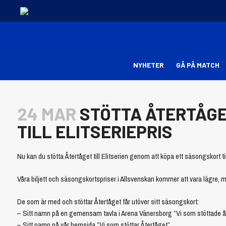
NYHETER
GÅ PÅ MATCH
24 MAR
STÖTTA ÅTERTÅGE
TILL ELITSERIEPRIS
Nu kan du stötta Återtåget till Elitserien genom att köpa ett säsongskort til
Våra biljett och säsongskortspriser i Allsvenskan kommer att vara lägre, 
De som är med och stöttar Återtåget får utöver sitt säsongskort:
– Sitt namn på en gemensam tavla i Arena Vänersborg ”Vi som stöttade å
– Sitt namn på vår hemsida ”Vi som stöttar Återtåget”