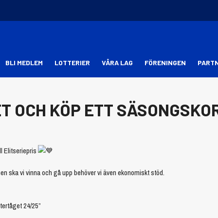
BLI MEDLEM
LOTTERIER
VÅRA LAG
FÖRENINGEN
PART
T OCH KÖP ETT SÄSONGSKO
l Elitseriepris
men ska vi vinna och gå upp behöver vi även ekonomiskt stöd.
tertåget 24/25”