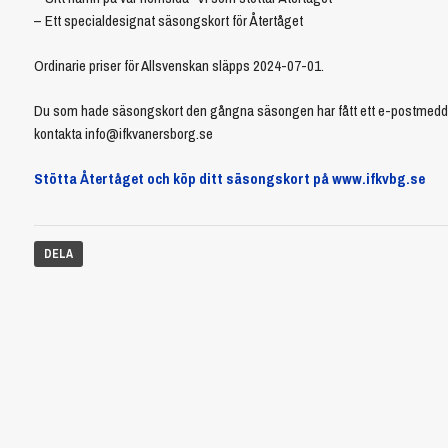
– Ett specialdesignat säsongskort för Återtåget
Ordinarie priser för Allsvenskan släpps 2024-07-01.
Du som hade säsongskort den gångna säsongen har fått ett e-postmeddeland
kontakta info@ifkvanersborg.se
Stötta Återtåget och köp ditt säsongskort på www.ifkvbg.se
DELA