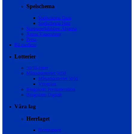
Spelschema
Spelschema Dam
Spelschema Herr
Supporterklubben Älgarna
Arena Vänersborg
Press
Bli medlem
Lotterier
50/50-lotter
Månadslotteriet 5050
Månadslotteriet 5050
Vinstplan
Bingolotto Prenumeration
Bingolotto Digitalt
Våra lag
Herrlaget
Herrtruppen