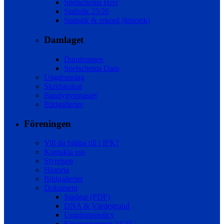
Spelschema Herr
Statistik 25/26
Statistik & rekord (historik)
Damlaget
Damtruppen
Spelschema Dam
Ungdomslag
Skridskokul
Bandygymnasiet
Bildgallerier
Föreningen
Vill du hjälpa till i IFK?
Kontakta oss
Styrelsen
Historia
Bildgallerier
Dokument
Stadgar (PDF)
DNA & Värdegrund
Ungdomspolicy
Säsongsrapport 24/25