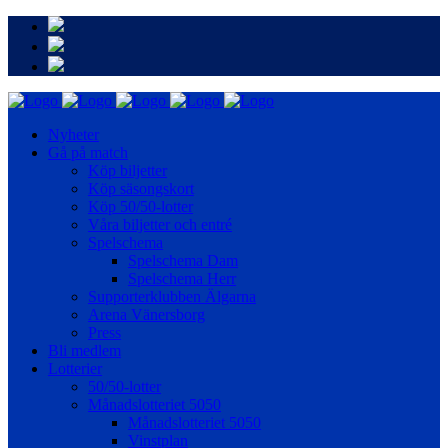
Nyheter
Gå på match
Köp biljetter
Köp säsongskort
Köp 50/50-lotter
Våra biljetter och entré
Spelschema
Spelschema Dam
Spelschema Herr
Supporterklubben Älgarna
Arena Vänersborg
Press
Bli medlem
Lotterier
50/50-lotter
Månadslotteriet 5050
Månadslotteriet 5050
Vinstplan