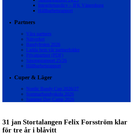
Integritetspolicy – IFK Vänersborg
Hållbarhetsrapport
Partners
Våra partners
Nätverket
Bandyfesten 2026
Ladda hem vår partnerfolder
Privatpartner (PDF)
Säsongsrapport 25/26
Hållbarhetsrapport
Cuper & Läger
Nordic Bandy Cup 2026/27
Sommarbandyskola 2026
Summer Day Camp 2026
31 jan
Stortalangen Felix Forsström klar
för tre år i blåvitt