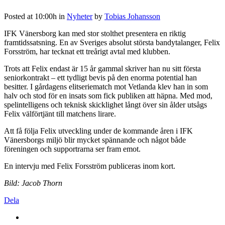
Posted at 10:00h
in
Nyheter
by
Tobias Johansson
IFK Vänersborg kan med stor stolthet presentera en riktig
framtidssatsning. En av Sveriges absolut största bandytalanger, Felix
Forsström, har tecknat ett treårigt avtal med klubben.
Trots att Felix endast är 15 år gammal skriver han nu sitt första
seniorkontrakt – ett tydligt bevis på den enorma potential han
besitter. I gårdagens elitseriematch mot Vetlanda klev han in som
halv och stod för en insats som fick publiken att häpna. Med mod,
spelintelligens och teknisk skicklighet långt över sin ålder utsågs
Felix välförtjänt till matchens lirare.
Att få följa Felix utveckling under de kommande åren i IFK
Vänersborgs miljö blir mycket spännande och något både
föreningen och supportrarna ser fram emot.
En intervju med Felix Forsström publiceras inom kort.
Bild: Jacob Thorn
Dela