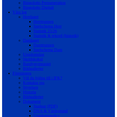
Bingolotto Prenumeration
Bingolotto Digitalt
Våra lag
Herrlaget
Herrtruppen
Spelschema Herr
Statistik 25/26
Statistik & rekord (historik)
Damlaget
Damtruppen
Spelschema Dam
Ungdomslag
Skridskokul
Bandygymnasiet
Bildgallerier
Föreningen
Vill du hjälpa till i IFK?
Kontakta oss
Styrelsen
Historia
Bildgallerier
Dokument
Stadgar (PDF)
DNA & Värdegrund
Ungdomspolicy