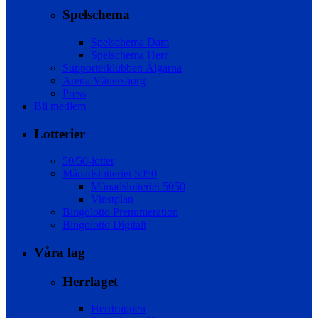
Spelschema
Spelschema Dam
Spelschema Herr
Supporterklubben Älgarna
Arena Vänersborg
Press
Bli medlem
Lotterier
50/50-lotter
Månadslotteriet 5050
Månadslotteriet 5050
Vinstplan
Bingolotto Prenumeration
Bingolotto Digitalt
Våra lag
Herrlaget
Herrtruppen