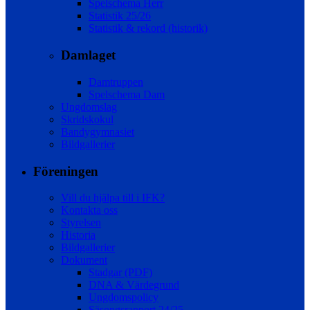
Spelschema Herr
Statistik 25/26
Statistik & rekord (historik)
Damlaget
Damtruppen
Spelschema Dam
Ungdomslag
Skridskokul
Bandygymnasiet
Bildgallerier
Föreningen
Vill du hjälpa till i IFK?
Kontakta oss
Styrelsen
Historia
Bildgallerier
Dokument
Stadgar (PDF)
DNA & Värdegrund
Ungdomspolicy
Säsongsrapport 24/25