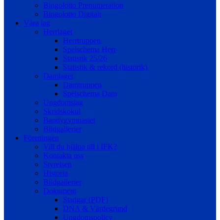
Bingolotto Prenumeration
Bingolotto Digitalt
Våra lag
Herrlaget
Herrtruppen
Spelschema Herr
Statistik 25/26
Statistik & rekord (historik)
Damlaget
Damtruppen
Spelschema Dam
Ungdomslag
Skridskokul
Bandygymnasiet
Bildgallerier
Föreningen
Vill du hjälpa till i IFK?
Kontakta oss
Styrelsen
Historia
Bildgallerier
Dokument
Stadgar (PDF)
DNA & Värdegrund
Ungdomspolicy