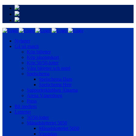
Nyheter
Gå på match
Köp biljetter
Köp säsongskort
Köp 50/50-lotter
Våra biljetter och entré
Spelschema
Spelschema Dam
Spelschema Herr
Supporterklubben Älgarna
Arena Vänersborg
Press
Bli medlem
Lotterier
50/50-lotter
Månadslotteriet 5050
Månadslotteriet 5050
Vinstplan