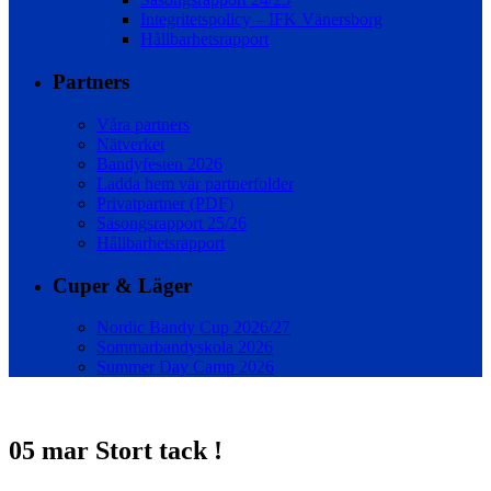
Integritetspolicy – IFK Vänersborg
Hållbarhetsrapport
Partners
Våra partners
Nätverket
Bandyfesten 2026
Ladda hem vår partnerfolder
Privatpartner (PDF)
Säsongsrapport 25/26
Hållbarhetsrapport
Cuper & Läger
Nordic Bandy Cup 2026/27
Sommarbandyskola 2026
Summer Day Camp 2026
05 mar
Stort tack !