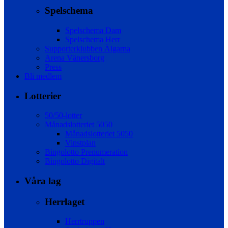
Spelschema
Spelschema Dam
Spelschema Herr
Supporterklubben Älgarna
Arena Vänersborg
Press
Bli medlem
Lotterier
50/50-lotter
Månadslotteriet 5050
Månadslotteriet 5050
Vinstplan
Bingolotto Prenumeration
Bingolotto Digitalt
Våra lag
Herrlaget
Herrtruppen