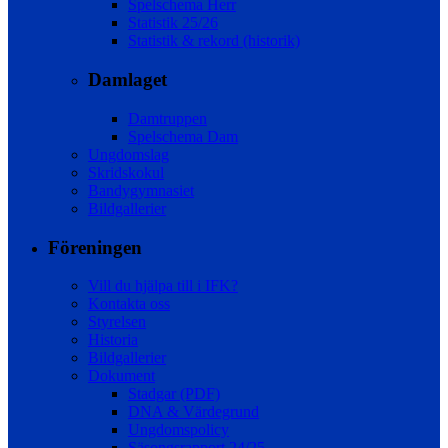
Spelschema Herr
Statistik 25/26
Statistik & rekord (historik)
Damlaget
Damtruppen
Spelschema Dam
Ungdomslag
Skridskokul
Bandygymnasiet
Bildgallerier
Föreningen
Vill du hjälpa till i IFK?
Kontakta oss
Styrelsen
Historia
Bildgallerier
Dokument
Stadgar (PDF)
DNA & Värdegrund
Ungdomspolicy
Säsongsrapport 24/25