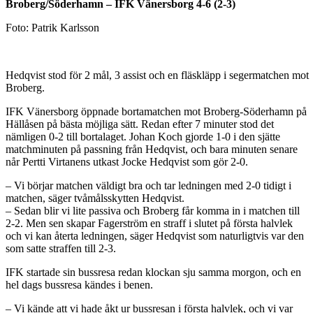
Broberg/Söderhamn – IFK Vänersborg 4-6 (2-3)
Foto: Patrik Karlsson
Hedqvist stod för 2 mål, 3 assist och en fläskläpp i segermatchen mot
Broberg.
IFK Vänersborg öppnade bortamatchen mot Broberg-Söderhamn på
Hällåsen på bästa möjliga sätt. Redan efter 7 minuter stod det
nämligen 0-2 till bortalaget. Johan Koch gjorde 1-0 i den sjätte
matchminuten på passning från Hedqvist, och bara minuten senare
når Pertti Virtanens utkast Jocke Hedqvist som gör 2-0.
– Vi börjar matchen väldigt bra och tar ledningen med 2-0 tidigt i
matchen, säger tvåmålsskytten Hedqvist.
– Sedan blir vi lite passiva och Broberg får komma in i matchen till
2-2. Men sen skapar Fagerström en straff i slutet på första halvlek
och vi kan återta ledningen, säger Hedqvist som naturligtvis var den
som satte straffen till 2-3.
IFK startade sin bussresa redan klockan sju samma morgon, och en
hel dags bussresa kändes i benen.
– Vi kände att vi hade åkt ur bussresan i första halvlek, och vi var