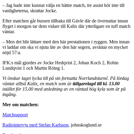
– Jag hade inte kunnat välja en bättre match, tre assist hör inte till
vanligheterna, skrattar Jocke.
Efter matchen går bussen tillbaka till Gävle där de övernattar innan
flyget i morgon tar dem vidare till Kalix där ytterligare en tuff match
väntar.
– Men det blir lättare med den här prestationen i ryggen. Men innan
vi laddar om ska vi njuta lite av den här segern, avslutar en mycket
nöjd 57:a.
IFK:s mål gjordes av Jocke Hedqvist 2, Johan Koch 2, Robin
Lundqvist 1 och Martin Röing 1.
Vi önskar laget lycka till på sin fortsatta Norrlandsturné. På lördag
väntar alltså Kalix, en match som är
tidigarelagd till kl. 13.00
istället för 15.00 med anledning av en väntad hög kyla som är på
ingång.
Mer om matchen:
Matchrapport
Radiointervju med Stefan Karlsson
, johnskoglund.se