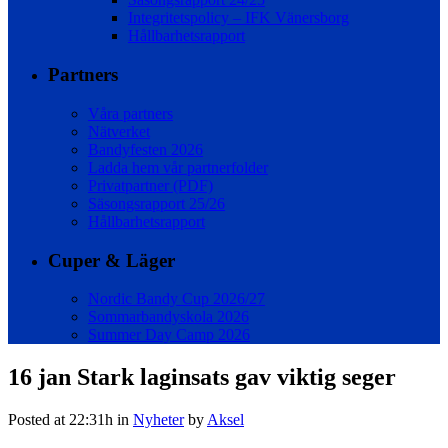
Integritetspolicy – IFK Vänersborg
Hållbarhetsrapport
Partners
Våra partners
Nätverket
Bandyfesten 2026
Ladda hem vår partnerfolder
Privatpartner (PDF)
Säsongsrapport 25/26
Hållbarhetsrapport
Cuper & Läger
Nordic Bandy Cup 2026/27
Sommarbandyskola 2026
Summer Day Camp 2026
16 jan
Stark laginsats gav viktig seger
Posted at 22:31h
in
Nyheter
by
Aksel