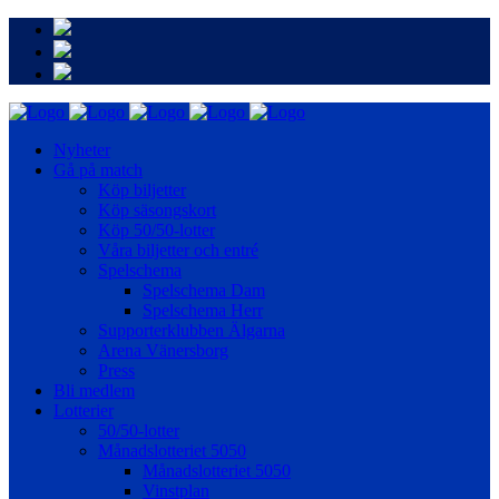
Nyheter
Gå på match
Köp biljetter
Köp säsongskort
Köp 50/50-lotter
Våra biljetter och entré
Spelschema
Spelschema Dam
Spelschema Herr
Supporterklubben Älgarna
Arena Vänersborg
Press
Bli medlem
Lotterier
50/50-lotter
Månadslotteriet 5050
Månadslotteriet 5050
Vinstplan