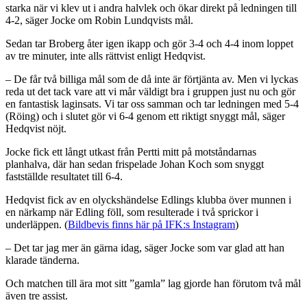
starka när vi klev ut i andra halvlek och ökar direkt på ledningen till
4-2, säger Jocke om Robin Lundqvists mål.
Sedan tar Broberg åter igen ikapp och gör 3-4 och 4-4 inom loppet
av tre minuter, inte alls rättvist enligt Hedqvist.
– De får två billiga mål som de då inte är förtjänta av. Men vi lyckas
reda ut det tack vare att vi mår väldigt bra i gruppen just nu och gör
en fantastisk laginsats. Vi tar oss samman och tar ledningen med 5-4
(Röing) och i slutet gör vi 6-4 genom ett riktigt snyggt mål, säger
Hedqvist nöjt.
Jocke fick ett långt utkast från Pertti mitt på motståndarnas
planhalva, där han sedan frispelade Johan Koch som snyggt
fastställde resultatet till 6-4.
Hedqvist fick av en olyckshändelse Edlings klubba över munnen i
en närkamp när Edling föll, som resulterade i två sprickor i
underläppen. (
Bildbevis finns här på IFK:s Instagram
)
– Det tar jag mer än gärna idag, säger Jocke som var glad att han
klarade tänderna.
Och matchen till ära mot sitt ”gamla” lag gjorde han förutom två mål
även tre assist.