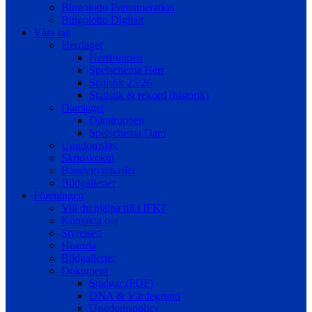
Bingolotto Prenumeration
Bingolotto Digitalt
Våra lag
Herrlaget
Herrtruppen
Spelschema Herr
Statistik 25/26
Statistik & rekord (historik)
Damlaget
Damtruppen
Spelschema Dam
Ungdomslag
Skridskokul
Bandygymnasiet
Bildgallerier
Föreningen
Vill du hjälpa till i IFK?
Kontakta oss
Styrelsen
Historia
Bildgallerier
Dokument
Stadgar (PDF)
DNA & Värdegrund
Ungdomspolicy