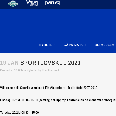
NYHETER
GÅ PÅ MATCH
BLI MEDLEM
19 JAN
SPORTLOVSKUL 2020
Posted at 10:00h
in
Nyheter
by
Per Ejerhed
-
Välkommen till Sportlovskul med IFK Vänersborg för dig född 2007-2012
Onsdag 19/2 kl 08.00 – 15.00 (samling och upprop i entréhallen på Arena Vänersborg kl 
Torsdag 20/2 kl.08.30 – 15.00