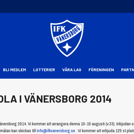
BLI MEDLEM
LOTTERIER
VÅRA LAG
FÖRENINGEN
PART
A I VÄNERSBORG 2014
nersborg 2014. Vi kommer att arrangera denna 10-15 augusti (v.33). Inbjudan 
mälan kan skickas till
info@ifkvanersborg.se
. Vi kommer att erbjuda 125 st platse