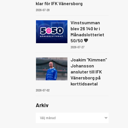
klar för IFK Vänersborg
2026-07-28
Vinstsumman
blev 26 140 kr i
Månadslotteriet
50/50 💙
2026-07-27
Joakim “Kimmen”
Johansson
ansluter till IFK
Vänersborg på
korttidsavtal
2026-07-02
Arkiv