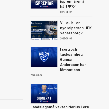
ispremiären är
här! 💙🤍
2026-08-07
Vill du bli en
nyckelperson i IFK
Vänersborg?
2026-08-03
I sorg och
tacksamhet:
Gunnar
Andersson har
lämnat oss
2026-08-02
Landslagsmålvakten Marius Lerø