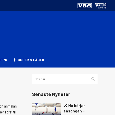
NERS
CUPER & LÄGER
Senaste Nyheter
🏑 Nu börjar
och anmälan
säsongen –
r. Först till