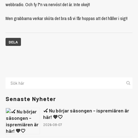
webbradio. Och fy f*n va nervöst det är. Inte okej!!
Men grabbarna verkar sköta det bra så vi får hoppas att det håller i sig!!
DELA
Senaste Nyheter
🏑 Nu börjar säsongen – ispremiären är
här! 💙🤍
2026-08-07