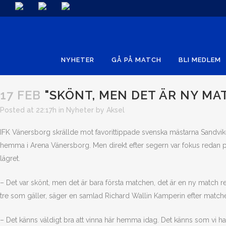
NYHETER
GÅ PÅ MATCH
BLI MEDLEM
17 FEB
"SKÖNT, MEN DET ÄR NY MAT
Posted at 22:17h
in
Nyheter
by
Aksel
IFK Vänersborg skrällde mot favorittippade svenska mästarna Sandv
hemma i Arena Vänersborg. Men direkt efter segern var fokus redan på
lägret.
– Det var skönt, men det är bara första matchen, det är en ny match red
tre som gäller, säger en samlad Richard Wallin Kamperin efter match
– Det känns väldigt bra att vinna här hemma idag. Det känns som vi h