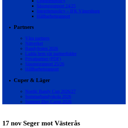
Ungdomspolicy
Säsongsrapport 24/25
Integritetspolicy – IFK Vänersborg
Hållbarhetsrapport
Partners
Våra partners
Nätverket
Bandyfesten 2026
Ladda hem vår partnerfolder
Privatpartner (PDF)
Säsongsrapport 25/26
Hållbarhetsrapport
Cuper & Läger
Nordic Bandy Cup 2026/27
Sommarbandyskola 2026
Summer Day Camp 2026
17 nov
Seger mot Västerås