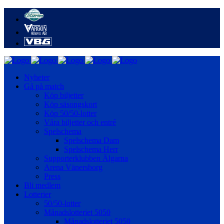
Nyheter
Gå på match
Köp biljetter
Köp säsongskort
Köp 50/50-lotter
Våra biljetter och entré
Spelschema
Spelschema Dam
Spelschema Herr
Supporterklubben Älgarna
Arena Vänersborg
Press
Bli medlem
Lotterier
50/50-lotter
Månadslotteriet 5050
Månadslotteriet 5050