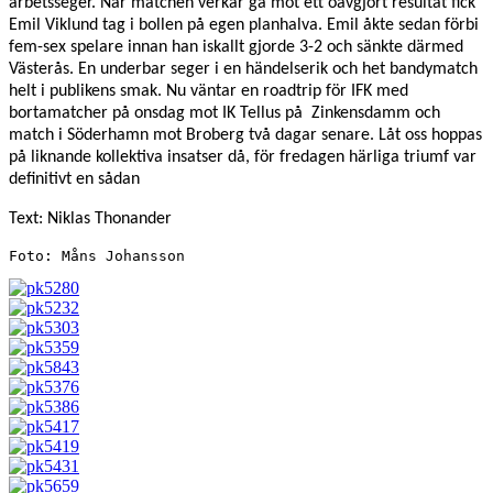
arbetsseger.
När matchen verkar gå mot ett oavgjort resultat fick
Emil Viklund tag i bollen på egen planhalva. Emil åkte sedan förbi
fem-sex spelare innan han iskallt gjorde 3-2 och sänkte därmed
Västerås. En underbar seger i en händelserik och het bandymatch
helt i publikens smak. Nu väntar en roadtrip för IFK med
bortamatcher på onsdag mot IK Tellus på Zinkensdamm och
match i Söderhamn mot Broberg två dagar senare. Låt oss hoppas
på liknande kollektiva insatser då, för fredagen härliga triumf var
definitivt en sådan
Text: Niklas Thonander
Foto: Måns Johansson