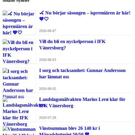
Senaste Nyheter
🏑 Nu börjar säsongen – ispremiären är här!
💙🤍
2026-08-07
Vill du bli en nyckelperson i IFK
Vänersborg?
2026-08-03
I sorg och tacksamhet: Gunnar Andersson
har lämnat oss
2026-08-02
Landslagsmålvakten Marius Lerø klar för
IFK Vänersborg
2026-07-28
Vinstsumman blev 26 140 kr i
Månadslotteriet 50/50 💙