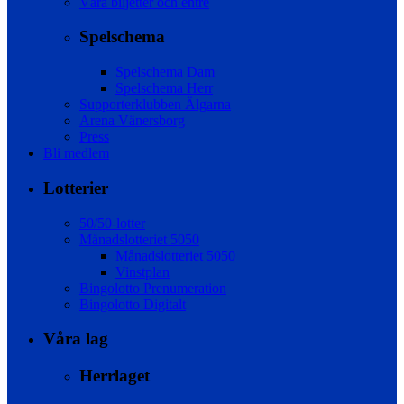
Våra biljetter och entré
Spelschema
Spelschema Dam
Spelschema Herr
Supporterklubben Älgarna
Arena Vänersborg
Press
Bli medlem
Lotterier
50/50-lotter
Månadslotteriet 5050
Månadslotteriet 5050
Vinstplan
Bingolotto Prenumeration
Bingolotto Digitalt
Våra lag
Herrlaget