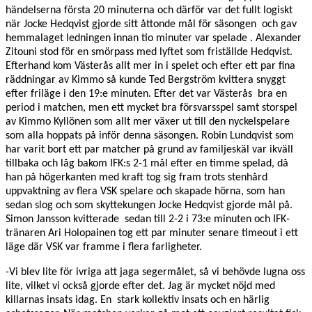
händelserna första 20 minuterna och därför var det fullt logiskt
när Jocke Hedqvist gjorde sitt åttonde mål för säsongen och gav
hemmalaget ledningen innan tio minuter var spelade . Alexander
Zitouni stod för en smörpass med lyftet som friställde Hedqvist.
Efterhand kom Västerås allt mer in i spelet och efter ett par fina
räddningar av Kimmo så kunde Ted Bergström kvittera snyggt
efter friläge i den 19:e minuten.
Efter det var Västerås bra en
period i matchen, men ett mycket bra försvarsspel samt storspel
av Kimmo Kyllönen som allt mer växer ut till den nyckelspelare
som alla hoppats på inför denna säsongen.
Robin Lundqvist som
har varit bort ett par matcher på grund av familjeskäl var ikväll
tillbaka och låg bakom IFK:s 2-1 mål efter en timme spelad, då
han på högerkanten med kraft tog sig fram trots stenhård
uppvaktning av flera VSK spelare och skapade hörna, som han
sedan slog och som skyttekungen Jocke Hedqvist gjorde mål på.
Simon Jansson kvitterade sedan till 2-2 i 73:e minuten och IFK-
tränaren Ari Holopainen tog ett par minuter senare timeout i ett
läge där VSK var framme i flera farligheter.
-Vi blev lite för ivriga att jaga segermålet, så vi behövde lugna oss
lite, vilket vi också gjorde efter det. Jag är mycket nöjd med
killarnas insats idag. En stark kollektiv insats och en härlig