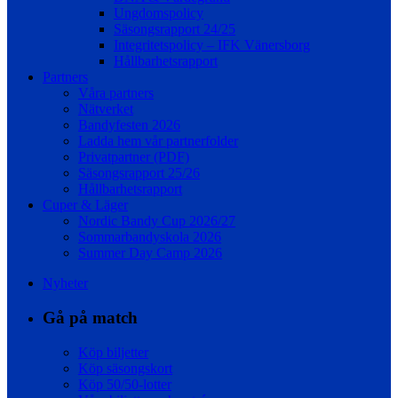
Ungdomspolicy
Säsongsrapport 24/25
Integritetspolicy – IFK Vänersborg
Hållbarhetsrapport
Partners
Våra partners
Nätverket
Bandyfesten 2026
Ladda hem vår partnerfolder
Privatpartner (PDF)
Säsongsrapport 25/26
Hållbarhetsrapport
Cuper & Läger
Nordic Bandy Cup 2026/27
Sommarbandyskola 2026
Summer Day Camp 2026
Nyheter
Gå på match
Köp biljetter
Köp säsongskort
Köp 50/50-lotter