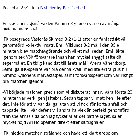
Posted at 23:12h
in
Nyheter
by
Per Ejerhed
Finske landslagsmålvakten Kimmo Kyllönen var en av många
matchvinnare ikväll.
IFK besegrade Västerås SK med 3-2 (1-1) efter en fantastiskt väl
genomförd kollektiv insats. Emil Viklunds
3-2 mål i den 85:e
minuten blev matchavgörande och vilket mål sedan. Emil åkte
igenom sex VSK försvarare innan han mycket snyggt satte dit
segermålet. En tidig kandidat till årets mål i Arena Vänersborg.
Samtliga IFK-spelare var bra denna kväll, med lite extra plus till
Kimmo Kyllönens målvaktsspel, samt försvarsspelet som var riktigt
bra matchen igenom.
-Vi började matchen precis som vi diskuterat innan. Våra första 20
minuter var verkligen jättebra. Sedan tappar vi matchen lite efter
det. Inte för att vi var dåliga, utan att vi fick för korta anfall och
tappade lite i vår defensiv. I andra halvlek är perfekt genomförd
från spelarnas sida och jag tycker vi är det bättre laget, sa en
mycket nöjd Ari Holopainen direkt efter slutsignalen.
IFK inledde matchen strålande och hade ett klart grepp om