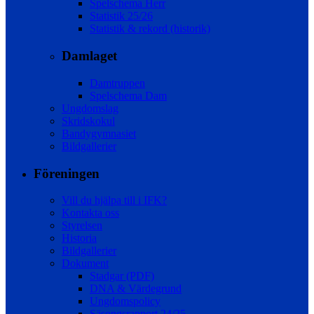
Spelschema Herr
Statistik 25/26
Statistik & rekord (historik)
Damlaget
Damtruppen
Spelschema Dam
Ungdomslag
Skridskokul
Bandygymnasiet
Bildgallerier
Föreningen
Vill du hjälpa till i IFK?
Kontakta oss
Styrelsen
Historia
Bildgallerier
Dokument
Stadgar (PDF)
DNA & Värdegrund
Ungdomspolicy
Säsongsrapport 24/25