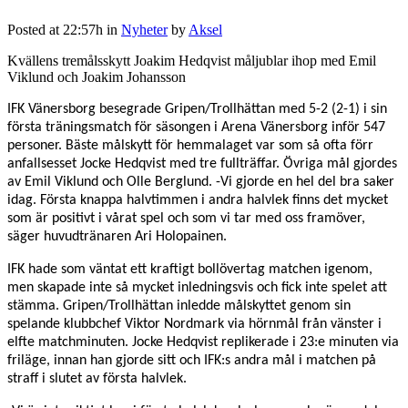
Posted at 22:57h
in
Nyheter
by
Aksel
Kvällens tremålsskytt Joakim Hedqvist måljublar ihop med Emil
Viklund och Joakim Johansson
IFK Vänersborg besegrade Gripen/Trollhättan med 5-2 (2-1) i sin
första träningsmatch för säsongen i Arena Vänersborg inför 547
personer. Bäste målskytt för hemmalaget var som så ofta förr
anfallsesset Jocke Hedqvist med tre fullträffar. Övriga mål gjordes
av Emil Viklund och Olle Berglund.
-Vi gjorde en hel del bra saker
idag. Första knappa halvtimmen i andra halvlek finns det mycket
som är positivt i vårat spel och som vi tar med oss framöver,
säger huvudtränaren Ari Holopainen.
IFK hade som väntat ett kraftigt bollövertag matchen igenom,
men skapade inte så mycket inledningsvis och fick inte spelet att
stämma. Gripen/Trollhättan inledde målskyttet genom sin
spelande klubbchef Viktor Nordmark via hörnmål från vänster i
elfte matchminuten. Jocke Hedqvist replikerade i 23:e minuten via
friläge, innan han gjorde sitt och IFK:s andra mål i matchen på
straff i slutet av första halvlek.