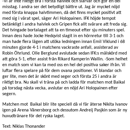
-Vi är inte riktigt bra i första halvlek och slarvar och gör en del
misstag. I andra ser det betydligt bättre ut. Jag är mycket nöjd
med första knappa halvtimmen, då det finns mycket positivt att
med sig i vårat spel, säger Ari Holopainen.
IFK höjde tempot
betänkligt i andra halvlek och Gripen fick allt svårare att freda sig.
Det tvingade bortalaget att ta en timeout efter sju minuters spel.
Innan dess hade Jocke Hedqvist slagit in en hörnretur till 3-1 och
man hade flera lägen att utöka ledningen innan Emil Viklund i 68
minuten gjorde 4-1 i matchens vackraste anfall, assisterad av
Robin Öhrlund. Olle Berglund avslutade sedan IFK:s målskörd med
att göra 5-1, efter assist från Rikard Kamperin Wallin.
-Som helhet
en match som vi kan ta med oss en hel del positiva saker ifrån. Vi
luftar flera spelare på för dem ovana positioner. Vi blandar och
ger lite, men det är skönt med seger och första 25 i andra är
riktigt bra. Nu skall vi träna på och ladda för matchen mot Baikal
på torsdag nästa vecka, avslutar en nöjd Ari Holopainen efter
segern.
Matchen mot Baikal blir lite speciell då vi får återse Nikita Ivanov
igen på Arena Vänersborg och dessutom Andreij Pasjkin som är ny
huvudtränare för det ryska laget.
Text: Niklas Thonander