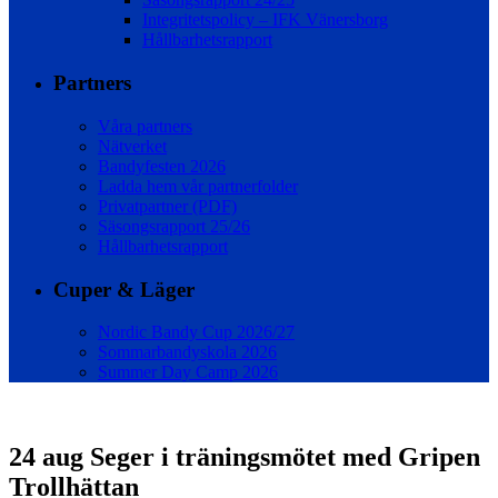
Integritetspolicy – IFK Vänersborg
Hållbarhetsrapport
Partners
Våra partners
Nätverket
Bandyfesten 2026
Ladda hem vår partnerfolder
Privatpartner (PDF)
Säsongsrapport 25/26
Hållbarhetsrapport
Cuper & Läger
Nordic Bandy Cup 2026/27
Sommarbandyskola 2026
Summer Day Camp 2026
24 aug
Seger i träningsmötet med Gripen
Trollhättan