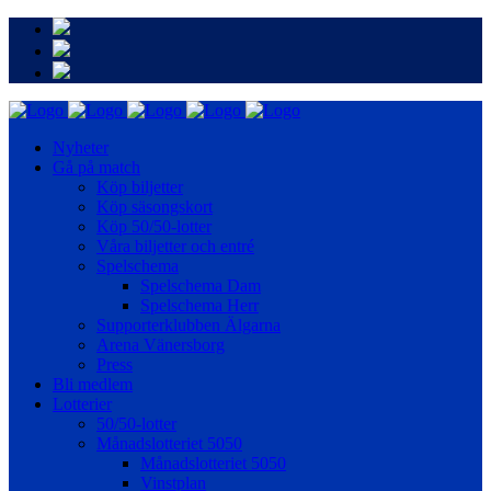
Nyheter
Gå på match
Köp biljetter
Köp säsongskort
Köp 50/50-lotter
Våra biljetter och entré
Spelschema
Spelschema Dam
Spelschema Herr
Supporterklubben Älgarna
Arena Vänersborg
Press
Bli medlem
Lotterier
50/50-lotter
Månadslotteriet 5050
Månadslotteriet 5050
Vinstplan