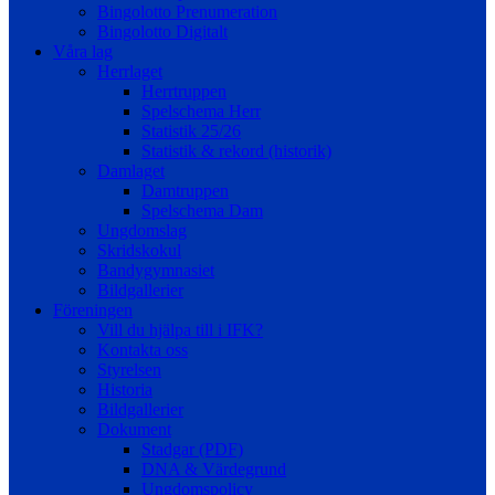
Bingolotto Prenumeration
Bingolotto Digitalt
Våra lag
Herrlaget
Herrtruppen
Spelschema Herr
Statistik 25/26
Statistik & rekord (historik)
Damlaget
Damtruppen
Spelschema Dam
Ungdomslag
Skridskokul
Bandygymnasiet
Bildgallerier
Föreningen
Vill du hjälpa till i IFK?
Kontakta oss
Styrelsen
Historia
Bildgallerier
Dokument
Stadgar (PDF)
DNA & Värdegrund
Ungdomspolicy