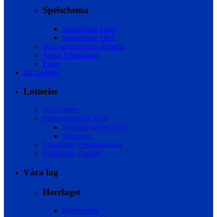
Spelschema
Spelschema Dam
Spelschema Herr
Supporterklubben Älgarna
Arena Vänersborg
Press
Bli medlem
Lotterier
50/50-lotter
Månadslotteriet 5050
Månadslotteriet 5050
Vinstplan
Bingolotto Prenumeration
Bingolotto Digitalt
Våra lag
Herrlaget
Herrtruppen